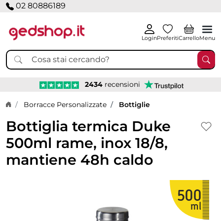
02 80886189
Login
Preferiti
Carrello
Menu
2434
recensioni
Home page
Borracce Personalizzate
Bottiglie
Bottiglia termica Duke
500ml rame, inox 18/8,
mantiene 48h caldo