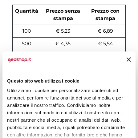
Quantità
Prezzo senza
Prezzo con
stampa
stampa
100
€ 5,23
€ 6,89
500
€ 4,35
€ 5,54
1000
€ 3,95
€ 5,02
2000
€ 3,80
€ 4,71
Questo sito web utilizza i cookie
3000
€ 3,80
€ 4,64
Utilizziamo i cookie per personalizzare contenuti ed
4000
€ 3,80
€ 4,49
annunci, per fornire funzionalità dei social media e per
analizzare il nostro traffico. Condividiamo inoltre
5000
€ 3,71
€ 4,49
informazioni sul modo in cui utilizzi il nostro sito con i
6000
€ 3,71
€ 4,49
nostri partner che si occupano di analisi dei dati web,
pubblicità e social media, i quali potrebbero combinarle
7000
€ 3,71
€ 4,34
con altre informazioni che hai fornito loro o che hanno