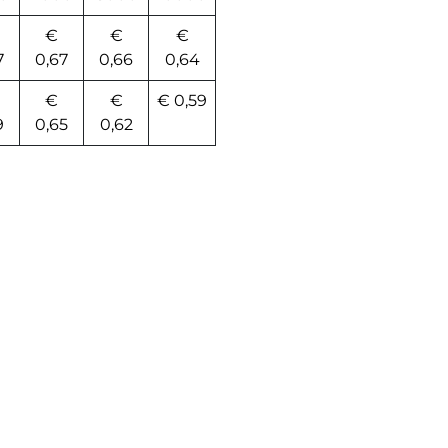
€
€
€
7
0,67
0,66
0,64
€
€
€ 0,59
9
0,65
0,62