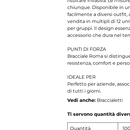
risultare invasiva. Le misur
chiunque. Disponibile in un'
facilmente a diversi outfit,
vendita in multipli di 12 un
per gruppi. Il design essen
accessorio che dura nel te
PUNTI DI FORZA
Bracciale Roma si distingue p
resistenza, comfort e perso
IDEALE PER
Perfetto per aziende, associ
di tutti i giorni.
Vedi anche:
Braccialetti
Ti servono quantità dive
Quantità
10