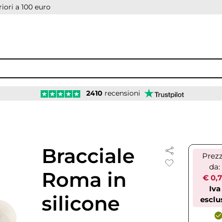
iori a 100 euro
2410
recensioni
Bracciale
Prez
da:
Roma in
€ 0,
Iva
silicone
esclu