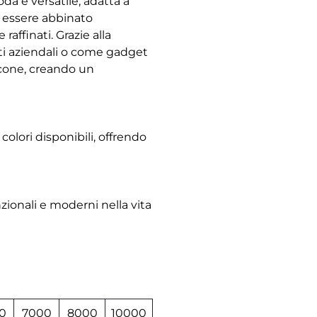
da e versatile, adatta a
uò essere abbinato
affinati. Grazie alla
enti aziendali o come gadget
icone, creando un
 colori disponibili, offrendo
nzionali e moderni nella vita
0
7000
8000
10000