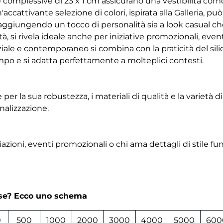
e complessive di 23 x 1 cm assicurano una vestibilità como
accattivante selezione di colori, ispirata alla Galleria, p
 aggiungendo un tocco di personalità sia a look casual che r
ità, si rivela ideale anche per iniziative promozionali, ev
ziale e contemporaneo si combina con la praticità del sil
mpo e si adatta perfettamente a molteplici contesti.
er la sua robustezza, i materiali di qualità e la varietà di
nalizzazione.
azioni, eventi promozionali o chi ama dettagli di stile fu
rse? Ecco uno schema
0
500
1000
2000
3000
4000
5000
600