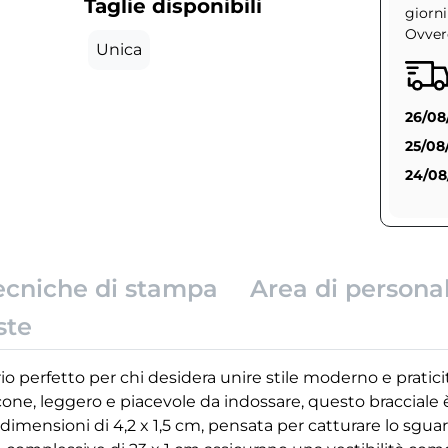
Taglie disponibili
giorni
Ovvero
Unica
26/08
25/08
24/08
ecniche di stampa
Area di persona
ste
io perfetto per chi desidera unire stile moderno e pratici
licone, leggero e piacevole da indossare, questo bracciale
 dimensioni di 4,2 x 1,5 cm, pensata per catturare lo sgu