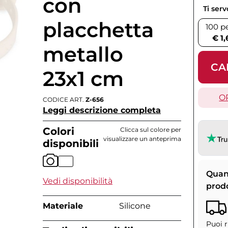
con
Ti ser
placchetta
100 p
€ 1,
metallo
CA
23x1 cm
O
CODICE ART.
Z-656
Leggi descrizione completa
Colori
Clicca sul colore per
visualizzare un anteprima
disponibili
Quan
Vedi disponibilità
prod
Materiale
Silicone
Puoi r