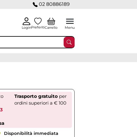
02 80886189
Preferiti
Carrello
Login
Menu
zo
Trasporto gratuito
per
ordini superiori a € 100
73
sa
Disponibilità immediata