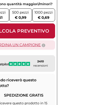
vono quantità maggiori/minori?
ezzi
500 pezzi
1000 pezzi
61
€ 0,99
€ 0,69
LCOLA PREVENTIVO
RDINA UN CAMPIONE
2410
recensioni
do riceverò questo
otto?
SPEDIZIONE GRATIS
icevere questo prodotto in 15