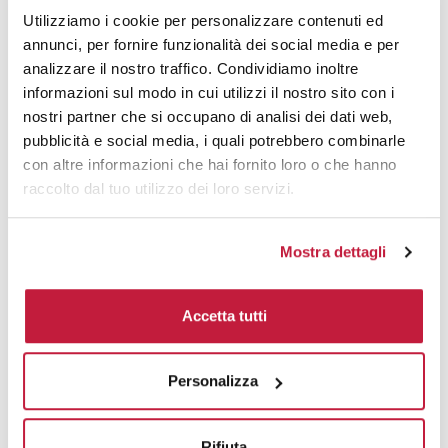
Utilizziamo i cookie per personalizzare contenuti ed
Tecniche di stampa
annunci, per fornire funzionalità dei social media e per
analizzare il nostro traffico. Condividiamo inoltre
Area di personalizzazione
informazioni sul modo in cui utilizzi il nostro sito con i
nostri partner che si occupano di analisi dei dati web,
Domande e risposte
pubblicità e social media, i quali potrebbero combinarle
con altre informazioni che hai fornito loro o che hanno
raccolto dal tuo utilizzo dei loro servizi.
Prodotti alternativi
Mostra dettagli
Accetta tutti
Personalizza
Rifiuta