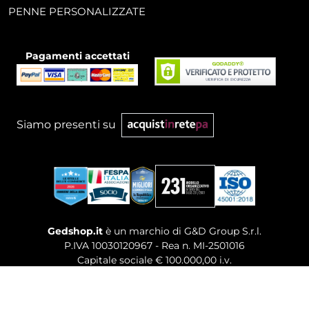
PENNE PERSONALIZZATE
Pagamenti accettati
Siamo presenti su
Gedshop.it
è un marchio di G&D Group S.r.l.
P.IVA 10030120967 - Rea n. MI-2501016
Capitale sociale € 100.000,00 i.v.
Sede legale, Uffici Commerciali: Via Giuseppe Govone,
14 - 20154 Milano (MI)
Tel. 02 80886189
-
Mail. commerciale@gedshop.it