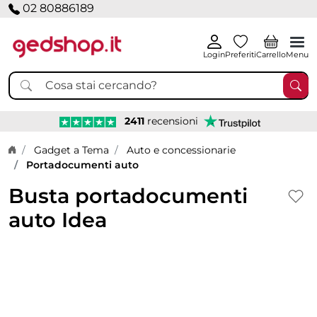
02 80886189
Login
Preferiti
Carrello
Menu
2411
recensioni
Home page
Gadget a Tema
Auto e concessionarie
Portadocumenti auto
Busta portadocumenti
auto Idea