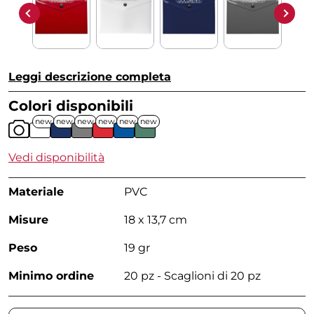
Leggi descrizione completa
Colori disponibili
new
new
new
new
new
new
Vedi disponibilità
Materiale
PVC
Misure
18 x 13,7 cm
Peso
19 gr
Minimo ordine
20 pz - Scaglioni di 20 pz