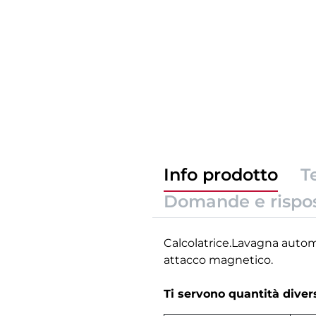
Info prodotto
T
Domande e rispo
Calcolatrice.Lavagna auto
attacco magnetico.
Ti servono quantità dive