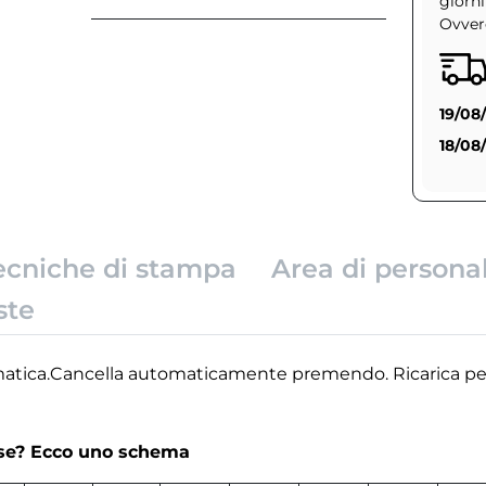
giorni
Ovvero
19/08
18/08
ecniche di stampa
Area di persona
ste
matica.Cancella automaticamente premendo. Ricarica pe
rse? Ecco uno schema