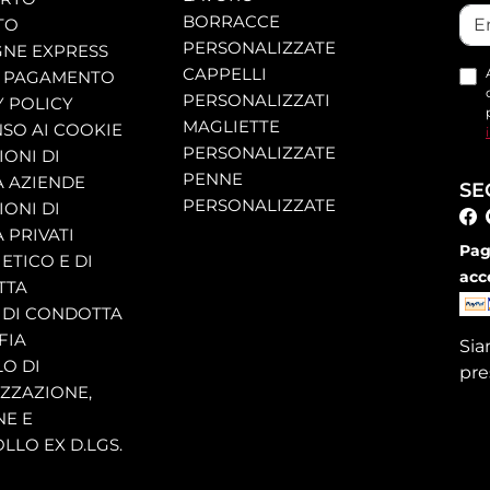
BORRACCE
TO
PERSONALIZZATE
NE EXPRESS
CAPPELLI
 PAGAMENTO
PERSONALIZZATI
Y POLICY
MAGLIETTE
SO AI COOKIE
PERSONALIZZATE
ONI DI
PENNE
A AZIENDE
SE
PERSONALIZZATE
ONI DI
 PRIVATI
Pag
ETICO E DI
acc
TTA
 DI CONDOTTA
FIA
Si
O DI
pre
ZZAZIONE,
NE E
LLO EX D.LGS.