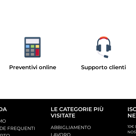
Preventivi online
Supporto clienti
DA
LE CATEGORIE PIÙ
IS
VISITATE
NE
AMO
10€ 
ABBIGLIAMENTO
E FREQUENTI
NOS
LAVORO
ORTO