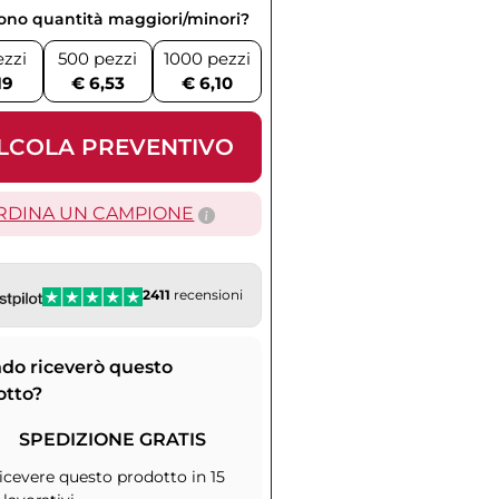
vono quantità maggiori/minori?
ezzi
500 pezzi
1000 pezzi
19
€ 6,53
€ 6,10
LCOLA PREVENTIVO
RDINA UN CAMPIONE
2411
recensioni
do riceverò questo
otto?
SPEDIZIONE GRATIS
icevere questo prodotto in 15