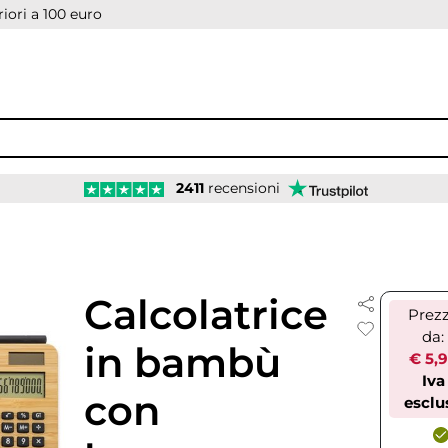
iori a 100 euro
2411
recensioni
Calcolatrice
Prez
da:
in bambù
€ 5,
Iva
con
esclu