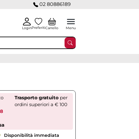
02 80886189
Preferiti
Carrello
Login
Menu
zo
Trasporto gratuito
per
ordini superiori a € 100
98
sa
Disponibilità immediata