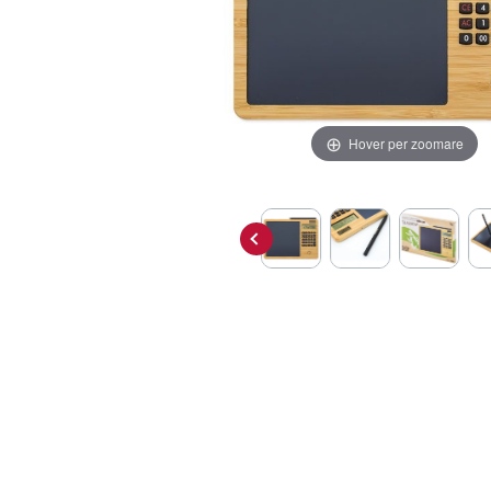
Hover per zoomare