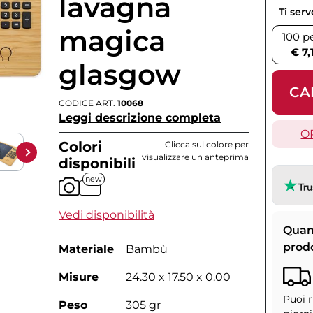
lavagna
Ti ser
magica
100 p
€ 7,
glasgow
CA
CODICE ART.
10068
Leggi descrizione completa
O
Colori
Clicca sul colore per
visualizzare un anteprima
disponibili
new
Vedi disponibilità
Quan
prod
Materiale
Bambù
Misure
24.30 x 17.50 x 0.00
Puoi r
Peso
305 gr