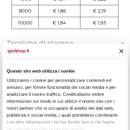
8000
€ 1,86
€ 2,19
10000
€ 1,84
€ 1,93
Tecniche di stampa
Domande e risposte
Questo sito web utilizza i cookie
Utilizziamo i cookie per personalizzare contenuti ed
Prodotti alternativi
annunci, per fornire funzionalità dei social media e per
analizzare il nostro traffico. Condividiamo inoltre
informazioni sul modo in cui utilizzi il nostro sito con i
nostri partner che si occupano di analisi dei dati web,
pubblicità e social media, i quali potrebbero combinarle
con altre informazioni che hai fornito loro o che hanno
raccolto dal tuo utilizzo dei loro servizi.