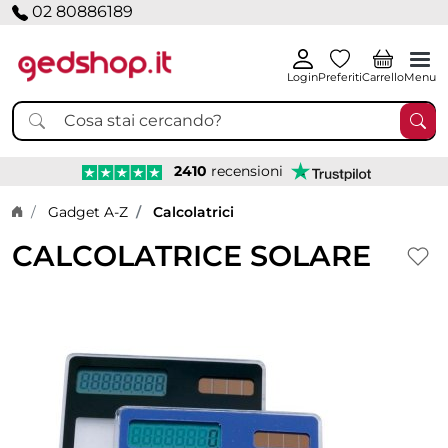
02 80886189
Login
Preferiti
Carrello
Menu
2410
recensioni
Home page
Gadget A-Z
Calcolatrici
CALCOLATRICE SOLARE