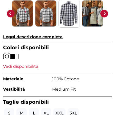
Leggi descrizione completa
Colori disponibili
Vedi disponibilità
Materiale
100% Cotone
Vestibilità
Medium Fit
Taglie disponibili
S
M
L
XL
XXL
3XL