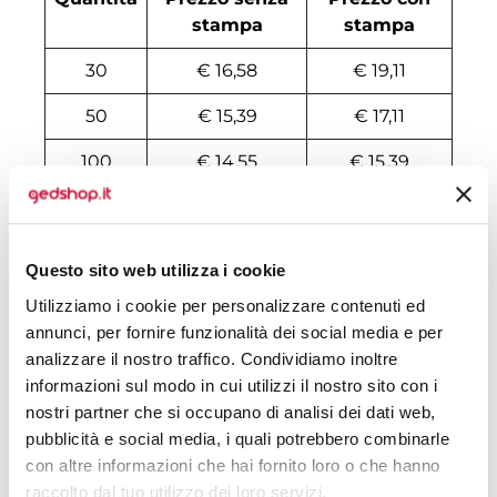
stampa
stampa
30
€ 16,58
€ 19,11
50
€ 15,39
€ 17,11
100
€ 14,55
€ 15,39
200
€ 13,70
€ 14,68
500
€ 13,02
€ 13,96
Questo sito web utilizza i cookie
1000
€ 11,84
€ 13,11
Utilizziamo i cookie per personalizzare contenuti ed
annunci, per fornire funzionalità dei social media e per
1500
€ 11,75
€ 12,96
analizzare il nostro traffico. Condividiamo inoltre
informazioni sul modo in cui utilizzi il nostro sito con i
2000
€ 11,74
€ 12,75
nostri partner che si occupano di analisi dei dati web,
3000
€ 11,72
€ 12,61
pubblicità e social media, i quali potrebbero combinarle
con altre informazioni che hai fornito loro o che hanno
5000
€ 11,68
€ 12,39
raccolto dal tuo utilizzo dei loro servizi.