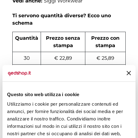
Vedi anche:
Siggi Workwear
Ti servono quantità diverse? Ecco uno
schema
Quantità
Prezzo senza
Prezzo con
stampa
stampa
30
€ 22,89
€ 25,89
50
€ 21,81
€ 23,89
100
€ 21,04
€ 22,17
Questo sito web utilizza i cookie
200
€ 20,27
€ 21,46
Utilizziamo i cookie per personalizzare contenuti ed
500
€ 19,66
€ 19,42
annunci, per fornire funzionalità dei social media e per
analizzare il nostro traffico. Condividiamo inoltre
1000
€ 18,58
€ 19,89
informazioni sul modo in cui utilizzi il nostro sito con i
nostri partner che si occupano di analisi dei dati web,
1500
€ 18,50
€ 19,74