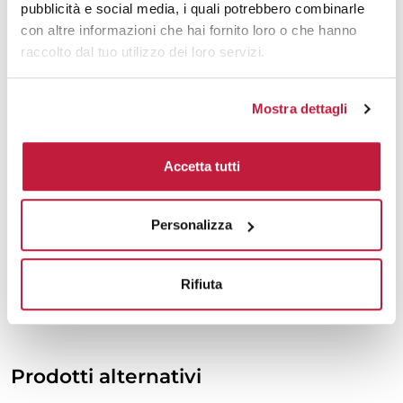
pubblicità e social media, i quali potrebbero combinarle
2000
€ 18,49
€ 19,53
con altre informazioni che hai fornito loro o che hanno
raccolto dal tuo utilizzo dei loro servizi.
3000
€ 18,47
€ 19,39
5000
€ 18,43
€ 19,17
Mostra dettagli
10000
€ 18,37
€ 19,03
Accetta tutti
Tecniche di stampa
Personalizza
Area di personalizzazione
Rifiuta
Domande e risposte
Prodotti alternativi