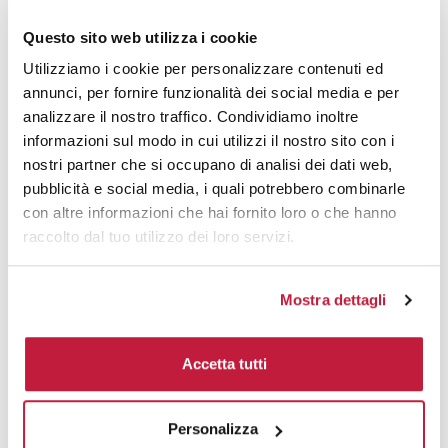
5000
€ 10,76
€ 11,26
Questo sito web utilizza i cookie
10000
€ 10,65
€ 11,03
Utilizziamo i cookie per personalizzare contenuti ed
annunci, per fornire funzionalità dei social media e per
analizzare il nostro traffico. Condividiamo inoltre
Tecniche di stampa
informazioni sul modo in cui utilizzi il nostro sito con i
nostri partner che si occupano di analisi dei dati web,
Area di personalizzazione
pubblicità e social media, i quali potrebbero combinarle
con altre informazioni che hai fornito loro o che hanno
Domande e risposte
raccolto dal tuo utilizzo dei loro servizi.
Mostra dettagli
Prodotti alternativi
Accetta tutti
Personalizza