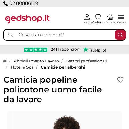
02 80886189
Login
Preferiti
Carrello
Menu
2411
recensioni
Home page
Abbigliamento Lavoro
Settori professionali
Hotel e Spa
Camicie per alberghi
Camicia popeline
policotone uomo facile
da lavare