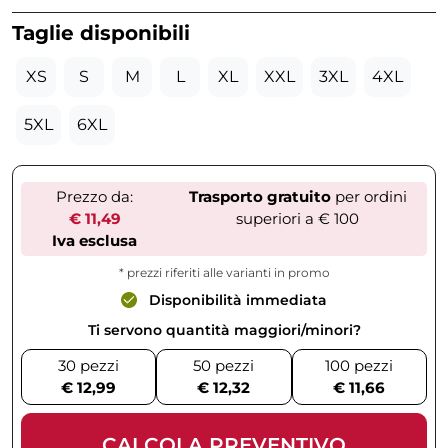
Taglie disponibili
XS
S
M
L
XL
XXL
3XL
4XL
5XL
6XL
Prezzo da:
Trasporto gratuito
per ordini
€ 11,49
superiori a € 100
Iva esclusa
* prezzi riferiti alle varianti in promo
Disponibilità immediata
Ti servono quantità maggiori/minori?
30 pezzi
50 pezzi
100 pezzi
€ 12,99
€ 12,32
€ 11,66
CALCOLA PREVENTIVO