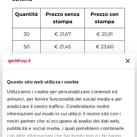
Quantità
Prezzo senza
Prezzo con
stampa
stampa
30
€ 21,67
€ 25,91
50
€ 21,45
€ 23,60
100
€ 19,59
€ 22,06
200
€ 19,15
€ 21,45
Questo sito web utilizza i cookie
500
€ 18,40
€ 20,52
Utilizziamo i cookie per personalizzare contenuti ed
1000
€ 17,21
€ 19,91
annunci, per fornire funzionalità dei social media e per
analizzare il nostro traffico. Condividiamo inoltre
1500
€ 17,06
€ 19,60
informazioni sul modo in cui utilizzi il nostro sito con i
nostri partner che si occupano di analisi dei dati web,
2000
€ 16,91
€ 19,52
pubblicità e social media, i quali potrebbero combinarle
3000
€ 16,77
€ 19,44
con altre informazioni che hai fornito loro o che hanno