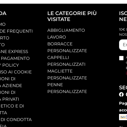
DA
LE CATEGORIE PIÙ
IS
VISITATE
NE
AMO
10€ 
ABBIGLIAMENTO
E FREQUENTI
NOS
LAVORO
ORTO
BORRACCE
TO
PERSONALIZZATE
NE EXPRESS
CAPPELLI
 PAGAMENTO
PERSONALIZZATI
Y POLICY
MAGLIETTE
SO AI COOKIE
PERSONALIZZATE
ONI DI
PENNE
A AZIENDE
SE
PERSONALIZZATE
ONI DI
 PRIVATI
Pag
ETICO E DI
acc
TTA
 DI CONDOTTA
FIA