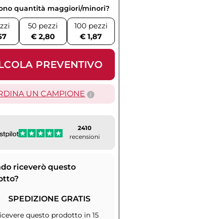
vono quantità maggiori/minori?
zzi
50 pezzi
100 pezzi
57
€ 2,80
€ 1,87
LCOLA PREVENTIVO
RDINA UN CAMPIONE
2410
recensioni
do riceverò questo
otto?
SPEDIZIONE GRATIS
icevere questo prodotto in 15