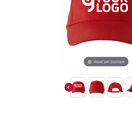
Hover per zoomare