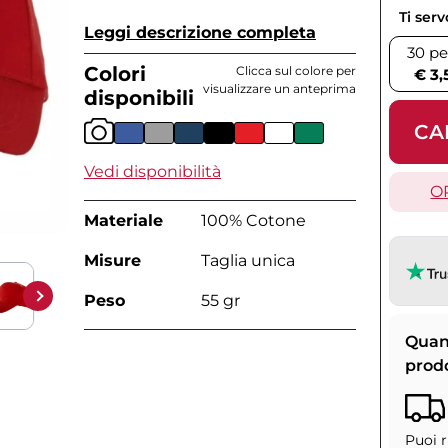
Ti ser
Leggi descrizione completa
30 pe
Colori
Clicca sul colore per
€ 3,
visualizzare un anteprima
disponibili
CA
Vedi disponibilità
O
Materiale
100% Cotone
Misure
Taglia unica
Peso
55 gr
Quan
prod
Puoi r