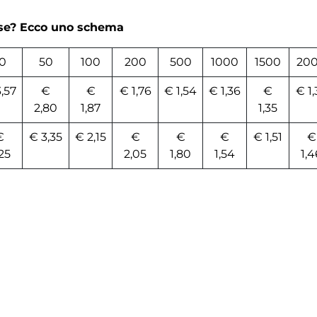
rse? Ecco uno schema
0
50
100
200
500
1000
1500
20
,57
€
€
€ 1,76
€ 1,54
€ 1,36
€
€ 1,
2,80
1,87
1,35
€
€ 3,35
€ 2,15
€
€
€
€ 1,51
€
25
2,05
1,80
1,54
1,4