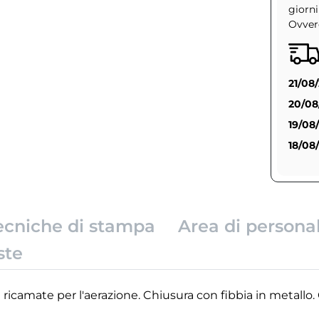
giorni
Ovvero
21/08
20/08
19/08
18/08
ecniche di stampa
Area di persona
ste
 ricamate per l'aerazione. Chiusura con fibbia in metallo.