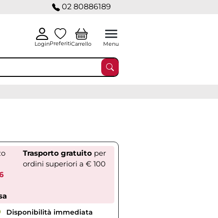
02 80886189
Preferiti
Carrello
Login
Menu
zo
Trasporto gratuito
per
ordini superiori a € 100
76
sa
Disponibilità immediata