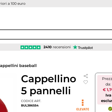
iori a 100 euro
2410
recensioni
appellini baseball
Cappellino
Prez
da:
5 pannelli
€ 1,
Iva
esclu
CODICE ART.
BUL386554