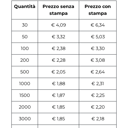
Quantità
Prezzo senza
Prezzo con
stampa
stampa
30
€ 4,09
€ 6,34
50
€ 3,32
€ 5,03
100
€ 2,38
€ 3,30
200
€ 2,28
€ 3,08
500
€ 2,05
€ 2,64
1000
€ 1,88
€ 2,31
1500
€ 1,87
€ 2,25
2000
€ 1,85
€ 2,20
3000
€ 1,85
€ 2,18