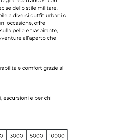
 taglia, adattandosi con
ise dello stile militare,
e a diversi outfit urbani o
ni occasione, offre
ulla pelle e traspirante,
avventure all’aperto che
abilità e comfort grazie al
, escursioni e per chi
0
3000
5000
10000