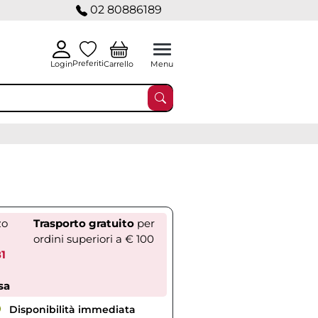
02 80886189
Preferiti
Carrello
Login
Menu
zo
Trasporto gratuito
per
ordini superiori a € 100
81
sa
Disponibilità immediata