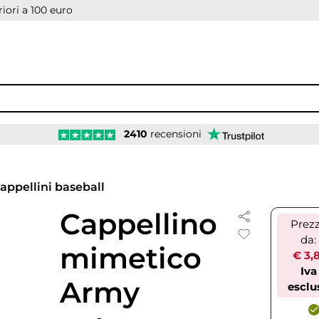
iori a 100 euro
2410
recensioni
appellini baseball
Cappellino
Prez
da:
mimetico
€ 3,
Iva
Army
esclu