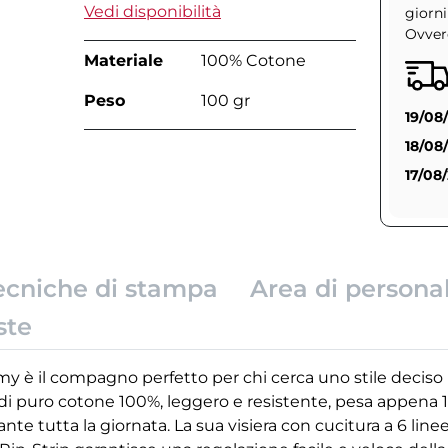
Vedi disponibilità
giorni
Ovvero
Materiale
100% Cotone
Peso
100 gr
19/08
18/08
17/08
ecniche di stampa
Area di persona
ste
y è il compagno perfetto per chi cerca uno stile decis
ill di puro cotone 100%, leggero e resistente, pesa appena
ante tutta la giornata. La sua visiera con cucitura a 6 li