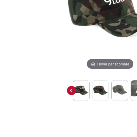
Hover per zoomare