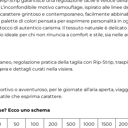
Rip-Strip garantisce una regolazione facile e veloce della
L’inconfondibile motivo camouflage, ispirato alle linee dec
 carattere grintoso e contemporaneo, facilmente abbinabil
 palette di colori pensata per esprimere personalità in og
occo di autentico carisma. Il tessuto naturale è delicato s
ideale per chi non rinuncia a comfort e stile, sia nelle 
o, regolazione pratica della taglia con Rip-Strip, traspir
ra e dettagli curati nella visiera.
rtivo o avventuroso, per le giornate all’aria aperta, viaggi
atile che esprima carattere.
rse? Ecco uno schema
0
50
100
200
500
1000
1500
200