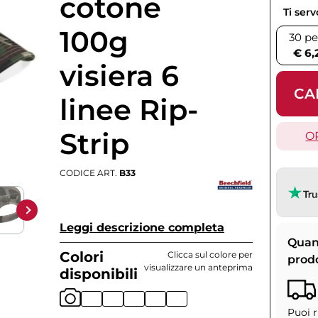
cotone
Ti ser
100g
30 pe
€ 6,
visiera 6
CA
linee Rip-
Strip
O
CODICE ART.
B33
Leggi descrizione completa
Quan
Colori
Clicca sul colore per
prod
visualizzare un anteprima
disponibili
Puoi r