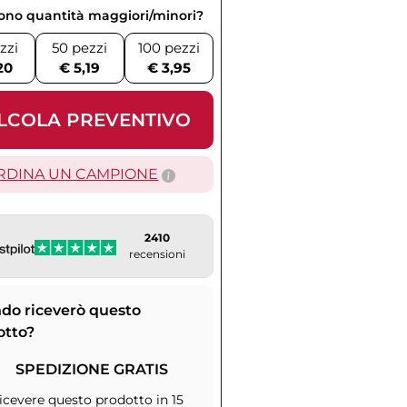
vono quantità maggiori/minori?
zzi
50 pezzi
100 pezzi
20
€ 5,19
€ 3,95
LCOLA PREVENTIVO
RDINA UN CAMPIONE
2410
recensioni
do riceverò questo
otto?
SPEDIZIONE GRATIS
icevere questo prodotto in 15