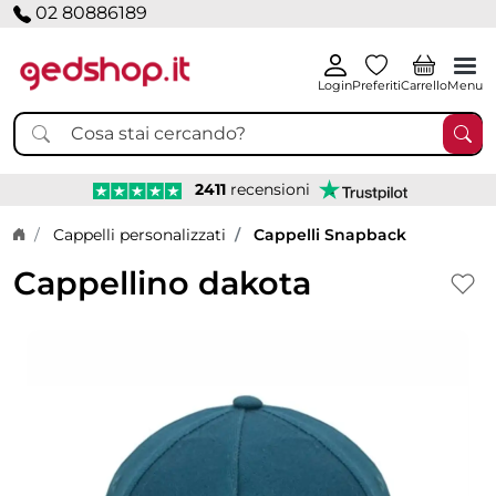
02 80886189
Login
Preferiti
Carrello
Menu
2411
recensioni
Home page
Cappelli personalizzati
Cappelli Snapback
Cappellino dakota