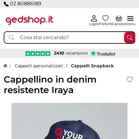
02 80886189
Login
Preferiti
Carrello
Menu
2410
recensioni
Home page
Cappelli personalizzati
Cappelli Snapback
Cappellino in denim
resistente Iraya