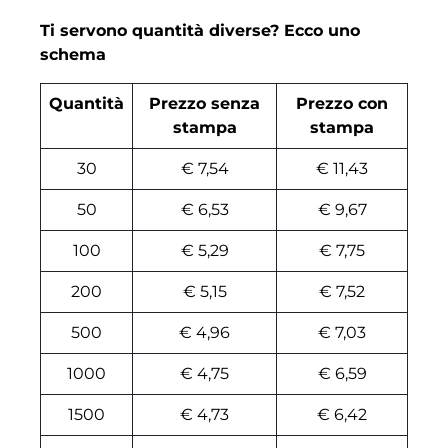
Ti servono quantità diverse? Ecco uno
schema
Quantità
Prezzo senza
Prezzo con
stampa
stampa
30
€ 7,54
€ 11,43
50
€ 6,53
€ 9,67
100
€ 5,29
€ 7,75
200
€ 5,15
€ 7,52
500
€ 4,96
€ 7,03
1000
€ 4,75
€ 6,59
1500
€ 4,73
€ 6,42