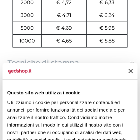
2000
€ 4,72
€ 6,33
3000
€ 4,71
€ 6,24
5000
€ 4,69
€ 5,98
10000
€ 4,65
€ 5,88
Tecniche di stampa
Area di personalizzazione
Questo sito web utilizza i cookie
Domande e risposte
Utilizziamo i cookie per personalizzare contenuti ed
annunci, per fornire funzionalità dei social media e per
analizzare il nostro traffico. Condividiamo inoltre
Prodotti alternativi
informazioni sul modo in cui utilizzi il nostro sito con i
nostri partner che si occupano di analisi dei dati web,
pubblicità e social media, i quali potrebbero combinarle