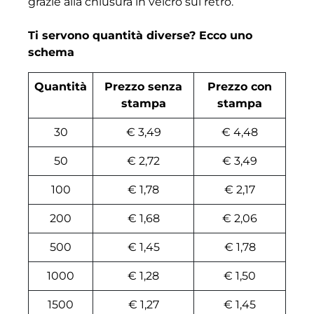
grazie alla chiusura in velcro sul retro.
Ti servono quantità diverse? Ecco uno
schema
Quantità
Prezzo senza
Prezzo con
stampa
stampa
30
€ 3,49
€ 4,48
50
€ 2,72
€ 3,49
100
€ 1,78
€ 2,17
200
€ 1,68
€ 2,06
500
€ 1,45
€ 1,78
1000
€ 1,28
€ 1,50
1500
€ 1,27
€ 1,45