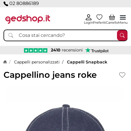
02 80886189
Login
Preferiti
Carrello
Menu
2410
recensioni
Home page
Cappelli personalizzati
Cappelli Snapback
Cappellino jeans roke