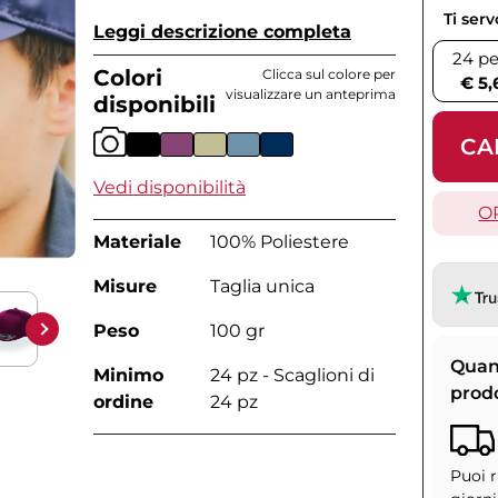
Ti ser
Leggi descrizione completa
24 pe
Colori
Clicca sul colore per
€ 5,
visualizzare un anteprima
disponibili
CA
Vedi disponibilità
O
Materiale
100% Poliestere
Misure
Taglia unica
Peso
100 gr
Quan
Minimo
24 pz - Scaglioni di
prod
ordine
24 pz
Puoi r