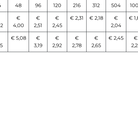
4
48
96
120
216
312
504
10
€
€
€
€
€ 2,31
€ 2,18
€
€ 1,
62
4,00
2,51
2,45
2,04
€
€ 5,08
€
€
€
€
€ 2,45
€
65
3,19
2,92
2,78
2,65
2,2