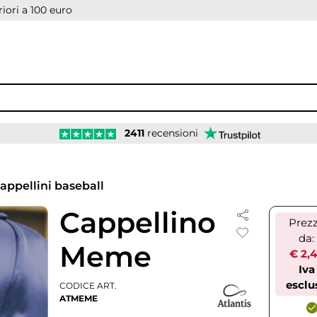
iori a 100 euro
2411
recensioni
appellini baseball
Cappellino
Prez
da:
Meme
€ 2,
Iva
esclu
CODICE ART.
ATMEME