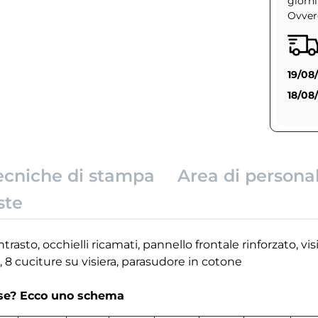
giorni
Ovvero
19/08
18/08
ecniche di stampa
Area di persona
ste
ntrasto, occhielli ricamati, pannello frontale rinforzato, vi
c, 8 cuciture su visiera, parasudore in cotone
rse? Ecco uno schema