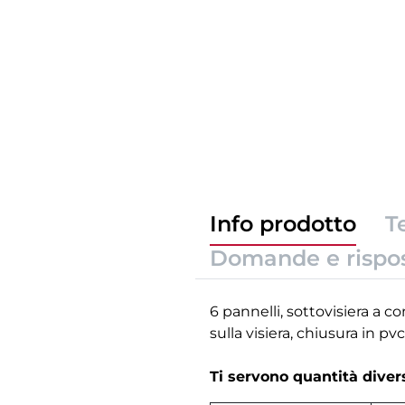
Info prodotto
T
Domande e rispo
6 pannelli, sottovisiera a co
sulla visiera, chiusura in pv
Ti servono quantità dive