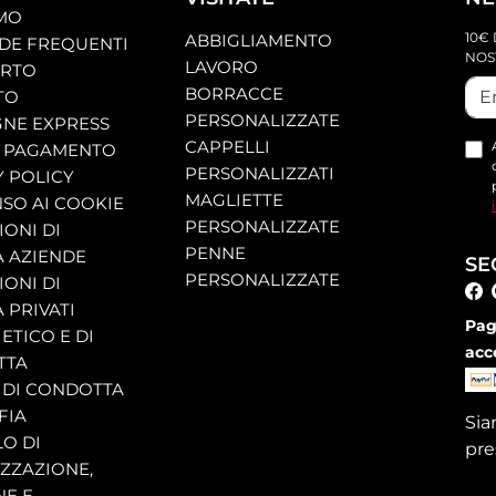
AMO
10€ 
ABBIGLIAMENTO
E FREQUENTI
NOS
LAVORO
ORTO
BORRACCE
TO
PERSONALIZZATE
NE EXPRESS
CAPPELLI
 PAGAMENTO
PERSONALIZZATI
Y POLICY
MAGLIETTE
SO AI COOKIE
PERSONALIZZATE
ONI DI
PENNE
A AZIENDE
SE
PERSONALIZZATE
ONI DI
 PRIVATI
Pag
ETICO E DI
acc
TTA
 DI CONDOTTA
FIA
Si
O DI
pre
ZZAZIONE,
NE E