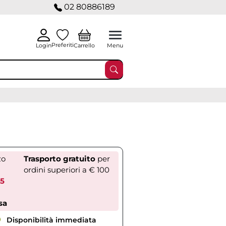
02 80886189
Preferiti
Carrello
Login
Menu
zo
Trasporto gratuito
per
ordini superiori a € 100
45
sa
Disponibilità immediata