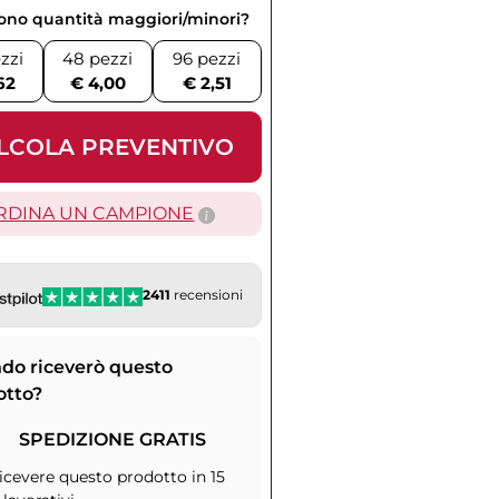
vono quantità maggiori/minori?
zzi
48 pezzi
96 pezzi
62
€ 4,00
€ 2,51
LCOLA PREVENTIVO
RDINA UN CAMPIONE
2411
recensioni
do riceverò questo
otto?
SPEDIZIONE GRATIS
icevere questo prodotto in 15