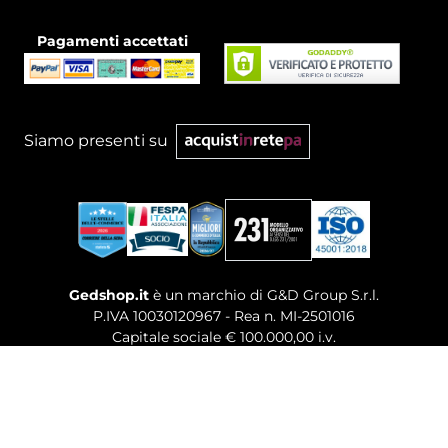
Pagamenti accettati
Siamo presenti su
Gedshop.it
è un marchio di G&D Group S.r.l.
P.IVA 10030120967 - Rea n. MI-2501016
Capitale sociale € 100.000,00 i.v.
Sede legale, Uffici Commerciali: Via Giuseppe Govone,
14 - 20154 Milano (MI)
Tel. 02 80886189
-
Mail. commerciale@gedshop.it