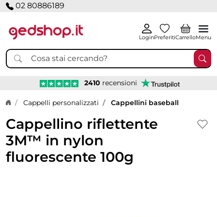
02 80886189
Login
Preferiti
Carrello
Menu
2410
recensioni
Home page
Cappelli personalizzati
Cappellini baseball
Cappellino riflettente
3M™ in nylon
fluorescente 100g