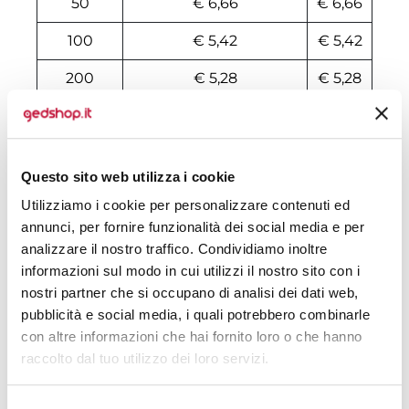
50
€ 6,66
€ 6,66
100
€ 5,42
€ 5,42
200
€ 5,28
€ 5,28
500
€ 4,99
€ 4,99
1000
€ 4,76
€ 4,76
Questo sito web utilizza i cookie
1500
€ 4,74
€ 4,74
Utilizziamo i cookie per personalizzare contenuti ed
annunci, per fornire funzionalità dei social media e per
2000
€ 4,71
€ 4,71
analizzare il nostro traffico. Condividiamo inoltre
3000
€ 4,71
€ 4,71
informazioni sul modo in cui utilizzi il nostro sito con i
nostri partner che si occupano di analisi dei dati web,
5000
€ 4,68
€ 4,68
pubblicità e social media, i quali potrebbero combinarle
con altre informazioni che hai fornito loro o che hanno
10000
€ 4,65
€ 4,65
raccolto dal tuo utilizzo dei loro servizi.
Tecniche di stampa