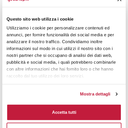
3000
€ 3,95
€ 5,34
Questo sito web utilizza i cookie
5000
€ 3,95
€ 5,17
Utilizziamo i cookie per personalizzare contenuti ed
10000
€ 3,90
€ 4,89
annunci, per fornire funzionalità dei social media e per
analizzare il nostro traffico. Condividiamo inoltre
informazioni sul modo in cui utilizzi il nostro sito con i
Tecniche di stampa
nostri partner che si occupano di analisi dei dati web,
pubblicità e social media, i quali potrebbero combinarle
Area di personalizzazione
con altre informazioni che hai fornito loro o che hanno
raccolto dal tuo utilizzo dei loro servizi.
Domande e risposte
Mostra dettagli
Prodotti alternativi
Accetta tutti