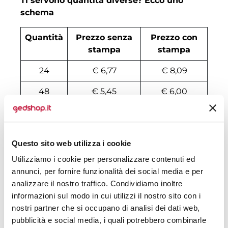
Ti servono quantità diverse? Ecco uno
schema
Quantità
Prezzo senza
Prezzo con
stampa
stampa
24
€ 6,77
€ 8,09
48
€ 5,45
€ 6,00
96
€ 4,24
€ 4,79
120
€ 4,18
€ 4,57
Questo sito web utilizza i cookie
216
€ 4,08
€ 4,46
Utilizziamo i cookie per personalizzare contenuti ed
annunci, per fornire funzionalità dei social media e per
312
€ 3,96
€ 4,30
analizzare il nostro traffico. Condividiamo inoltre
504
€ 3,85
€ 4,18
informazioni sul modo in cui utilizzi il nostro sito con i
nostri partner che si occupano di analisi dei dati web,
1008
€ 3,68
€ 3,90
pubblicità e social media, i quali potrebbero combinarle