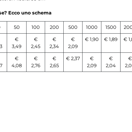
rse? Ecco uno schema
0
50
100
200
500
1000
1500
20
€
€
€
€
€ 1,90
€ 1,89
€ 1
3
3,49
2,45
2,34
2,09
€
€
€
€ 2,37
€
€
€
7
4,08
2,76
2,65
2,09
2,04
2,