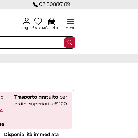
02 80886189
Preferiti
Carrello
Login
Menu
zo
Trasporto gratuito
per
ordini superiori a € 100
34
sa
Disponibilità immediata