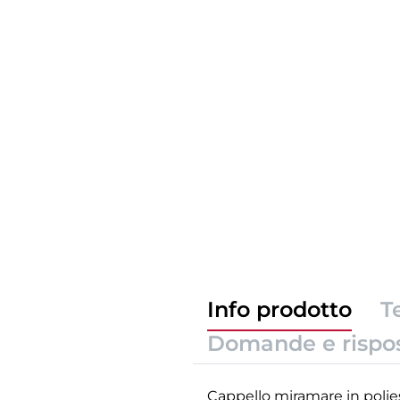
Info prodotto
T
Domande e rispo
Cappello miramare in polie