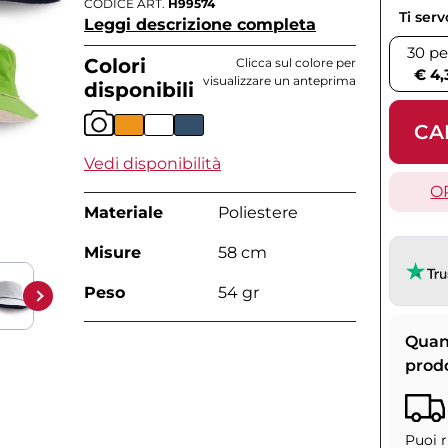
CODICE ART.
H99574
Ti ser
Leggi descrizione completa
30 pe
Colori
Clicca sul colore per
€ 4,
visualizzare un anteprima
disponibili
CA
Vedi disponibilità
O
Materiale
Poliestere
Misure
58 cm
Peso
54 gr
Quan
prod
Puoi r