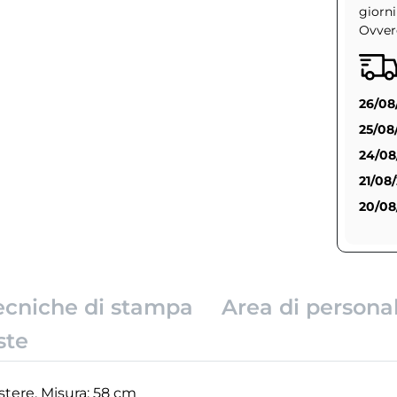
giorni
Ovvero
26/08
25/08
24/08
21/08
20/08
ecniche di stampa
Area di persona
ste
stere. Misura: 58 cm