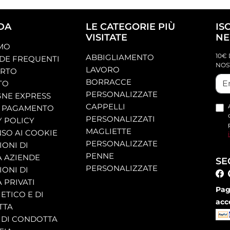
DA
LE CATEGORIE PIÙ
IS
VISITATE
NE
AMO
10€ 
ABBIGLIAMENTO
E FREQUENTI
NOS
LAVORO
ORTO
BORRACCE
TO
PERSONALIZZATE
NE EXPRESS
CAPPELLI
 PAGAMENTO
PERSONALIZZATI
Y POLICY
MAGLIETTE
SO AI COOKIE
PERSONALIZZATE
ONI DI
PENNE
A AZIENDE
SE
PERSONALIZZATE
ONI DI
 PRIVATI
Pag
ETICO E DI
acc
TTA
 DI CONDOTTA