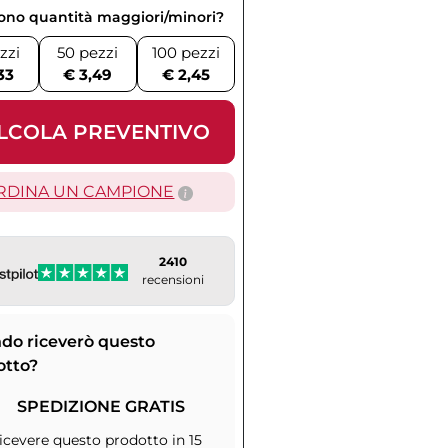
vono quantità maggiori/minori?
zzi
50 pezzi
100 pezzi
33
€ 3,49
€ 2,45
LCOLA PREVENTIVO
RDINA UN CAMPIONE
2410
recensioni
do riceverò questo
otto?
SPEDIZIONE GRATIS
icevere questo prodotto in 15