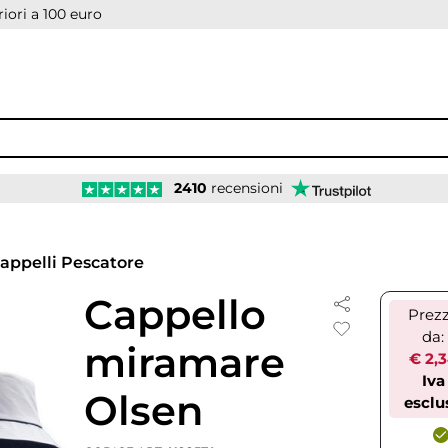
iori a 100 euro
2410
recensioni
appelli Pescatore
Cappello
Prez
da:
miramare
€ 2,
Iva
Olsen
esclu