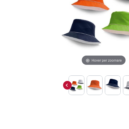
Hover per zoomare