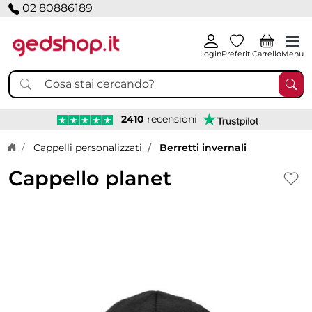
02 80886189
Login
Preferiti
Carrello
Menu
2410
recensioni
Home page
Cappelli personalizzati
Berretti invernali
Cappello planet