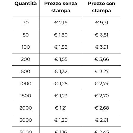
Quantità
Prezzo senza
Prezzo con
stampa
stampa
30
€ 2,16
€ 9,31
50
€ 1,80
€ 6,81
100
€ 1,58
€ 3,91
200
€ 1,55
€ 3,66
500
€ 1,32
€ 3,27
1000
€ 1,25
€ 2,74
1500
€ 1,23
€ 2,70
2000
€ 1,21
€ 2,68
3000
€ 1,20
€ 2,61
5000
€ 1,16
€ 2,45