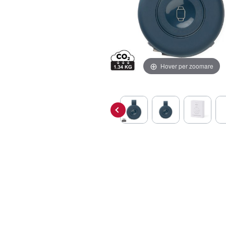
Hover per zoomare