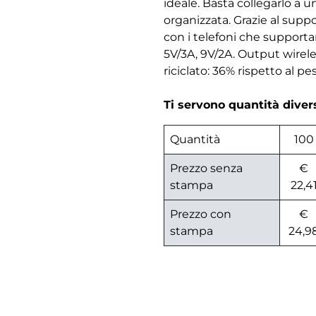
ideale. Basta collegarlo a 
organizzata. Grazie al suppo
con i telefoni che supporta
5V/3A, 9V/2A. Output wirel
riciclato: 36% rispetto al pe
Ti servono quantità dive
Quantità
100
Prezzo senza
€
stampa
22,4
Prezzo con
€
stampa
24,9