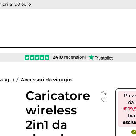
iori a 100 euro
2410
recensioni
viaggi
Accessori da viaggio
Caricatore
Prez
da:
wireless
€ 19,
Iva
2in1 da
esclu