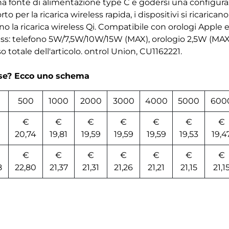
una fonte di alimentazione type C e godersi una configuraz
rto per la ricarica wireless rapida, i dispositivi si ricari
no la ricarica wireless Qi. Compatibile con orologi Apple
ess: telefono 5W/7,5W/10W/15W (MAX), orologio 2,5W (MAX
so totale dell'articolo. ontrol Union, CU1162221.
rse? Ecco uno schema
500
1000
2000
3000
4000
5000
600
€
€
€
€
€
€
€
1
20,74
19,81
19,59
19,59
19,59
19,53
19,4
€
€
€
€
€
€
€
8
22,80
21,37
21,31
21,26
21,21
21,15
21,1