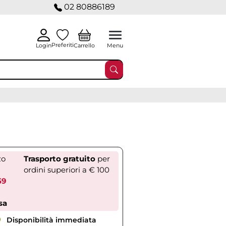
02 80886189
Preferiti
Carrello
Login
Menu
zo
Trasporto gratuito
per
ordini superiori a € 100
59
sa
Disponibilità immediata