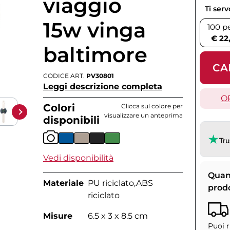
viaggio
Ti ser
15w vinga
100 p
€ 22
baltimore
CA
CODICE ART.
PV30801
Leggi descrizione completa
O
Colori
Clicca sul colore per
visualizzare un anteprima
disponibili
Vedi disponibilità
Quan
Materiale
PU riciclato,ABS
prod
riciclato
Misure
6.5 x 3 x 8.5 cm
Puoi r