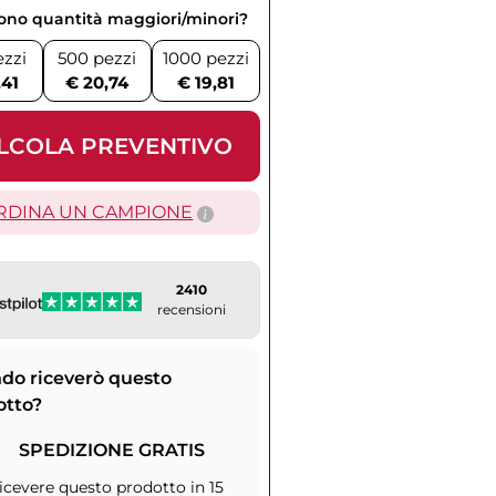
vono quantità maggiori/minori?
ezzi
500 pezzi
1000 pezzi
,41
€ 20,74
€ 19,81
LCOLA PREVENTIVO
RDINA UN CAMPIONE
2410
recensioni
do riceverò questo
otto?
SPEDIZIONE GRATIS
icevere questo prodotto in 15