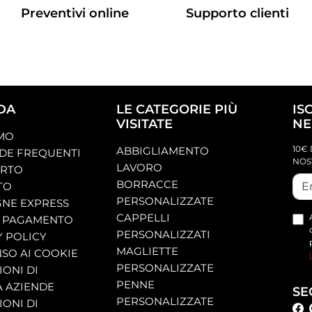
Preventivi online
Supporto clienti
DA
LE CATEGORIE PIÙ
IS
VISITATE
NE
AMO
10€ 
ABBIGLIAMENTO
E FREQUENTI
NOS
LAVORO
ORTO
BORRACCE
TO
PERSONALIZZATE
NE EXPRESS
CAPPELLI
 PAGAMENTO
PERSONALIZZATI
Y POLICY
MAGLIETTE
SO AI COOKIE
PERSONALIZZATE
ONI DI
PENNE
A AZIENDE
SE
PERSONALIZZATE
ONI DI