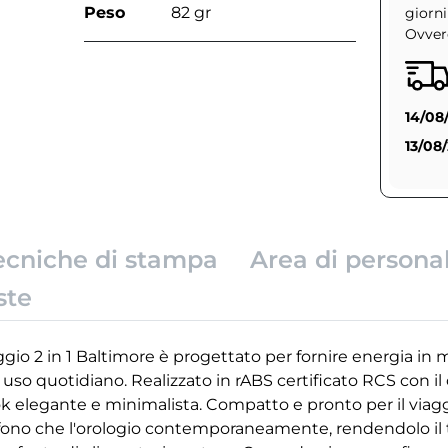
Peso
82 gr
giorni
Ovvero
14/08
13/08
ecniche di stampa
Area di persona
ste
aggio 2 in 1 Baltimore è progettato per fornire energia in
di uso quotidiano. Realizzato in rABS certificato RCS con i
 elegante e minimalista. Compatto e pronto per il viaggi
elefono che l'orologio contemporaneamente, rendendolo i