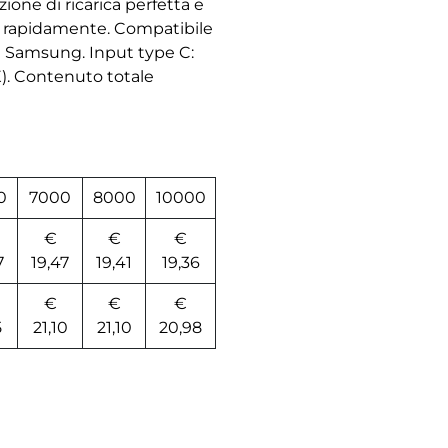
ione di ricarica perfetta e
cano rapidamente. Compatibile
 e Samsung. Input type C:
). Contenuto totale
0
7000
8000
10000
€
€
€
7
19,47
19,41
19,36
€
€
€
5
21,10
21,10
20,98