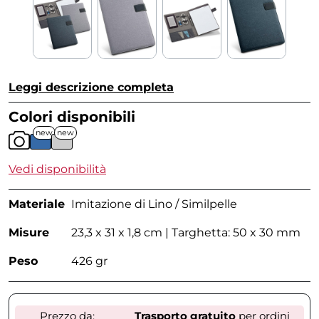
Leggi descrizione completa
Colori disponibili
new
new
Vedi disponibilità
Materiale
Imitazione di Lino / Similpelle
Misure
23,3 x 31 x 1,8 cm | Targhetta: 50 x 30 mm
Peso
426 gr
Prezzo da:
Trasporto gratuito
per ordini