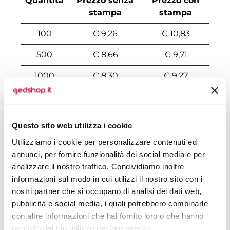
Quantità
Prezzo senza
Prezzo con
stampa
stampa
100
€ 9,26
€ 10,83
500
€ 8,66
€ 9,71
1000
€ 8,30
€ 9,27
2000
€ 8,18
€ 9,02
3000
€ 8,18
€ 8,96
Questo sito web utilizza i cookie
4000
€ 8,12
€ 8,83
Utilizziamo i cookie per personalizzare contenuti ed
annunci, per fornire funzionalità dei social media e per
5000
€ 8,12
€ 8,83
analizzare il nostro traffico. Condividiamo inoltre
informazioni sul modo in cui utilizzi il nostro sito con i
6000
€ 8,12
€ 8,83
nostri partner che si occupano di analisi dei dati web,
7000
€ 8,12
€ 8,70
pubblicità e social media, i quali potrebbero combinarle
con altre informazioni che hai fornito loro o che hanno
8000
€ 8,10
€ 8,68
raccolto dal tuo utilizzo dei loro servizi.