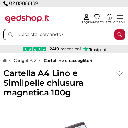
02 80886189
Login
Preferiti
Carrello
Menu
2410
recensioni
Home page
Gadget A-Z
Cartelline e raccoglitori
Cartella A4 Lino e
Similpelle chiusura
magnetica 100g