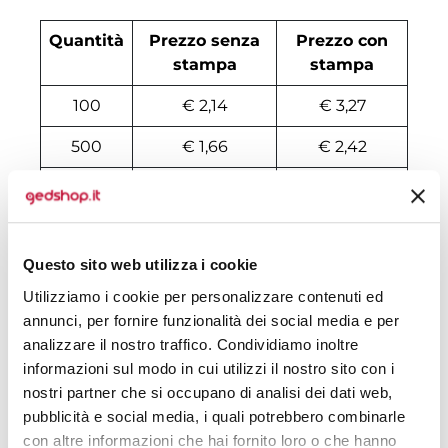
Quantità
Prezzo senza
Prezzo con
stampa
stampa
100
€ 2,14
€ 3,27
500
€ 1,66
€ 2,42
1000
€ 1,63
€ 2,25
2000
€ 1,59
€ 2,06
Questo sito web utilizza i cookie
3000
€ 1,58
€ 2,02
Utilizziamo i cookie per personalizzare contenuti ed
4000
€ 1,56
€ 1,95
annunci, per fornire funzionalità dei social media e per
analizzare il nostro traffico. Condividiamo inoltre
5000
€ 1,52
€ 1,89
informazioni sul modo in cui utilizzi il nostro sito con i
6000
€ 1,50
€ 1,86
nostri partner che si occupano di analisi dei dati web,
pubblicità e social media, i quali potrebbero combinarle
7000
€ 1,49
€ 1,83
con altre informazioni che hai fornito loro o che hanno