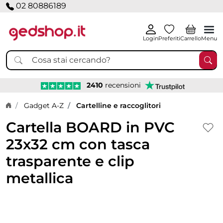
02 80886189
Login
Preferiti
Carrello
Menu
2410
recensioni
Home page
Gadget A-Z
Cartelline e raccoglitori
Cartella BOARD in PVC
23x32 cm con tasca
trasparente e clip
metallica