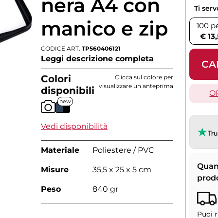
nera A4 con
Ti ser
manico e zip
100 p
€ 13
CODICE ART.
TP560406121
Leggi descrizione completa
CA
Colori
Clicca sul colore per
visualizzare un anteprima
disponibili
O
new
Vedi disponibilità
Materiale
Poliestere / PVC
Quan
Misure
35,5 x 25 x 5 cm
prod
Peso
840 gr
Puoi r