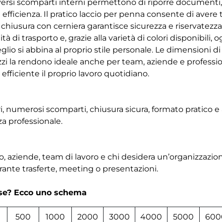
versi scomparti interni permettono di riporre documenti, ta
 efficienza. Il pratico laccio per penna consente di avere
 chiusura con cerniera garantisce sicurezza e riservatez
 di trasporto e, grazie alla varietà di colori disponibili, 
glio si abbina al proprio stile personale. Le dimensioni di 
ezzi la rendono ideale anche per team, aziende e professi
efficiente il proprio lavoro quotidiano.
ri, numerosi scomparti, chiusura sicura, formato pratico e
za professionale.
, aziende, team di lavoro e chi desidera un’organizzazio
nte trasferte, meeting o presentazioni.
rse? Ecco uno schema
500
1000
2000
3000
4000
5000
600