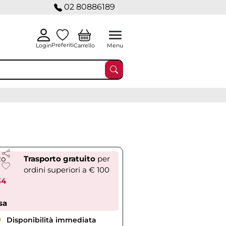
02 80886189
Preferiti
Carrello
Login
Menu
zo
Trasporto gratuito
per
ordini superiori a € 100
34
sa
Disponibilità immediata