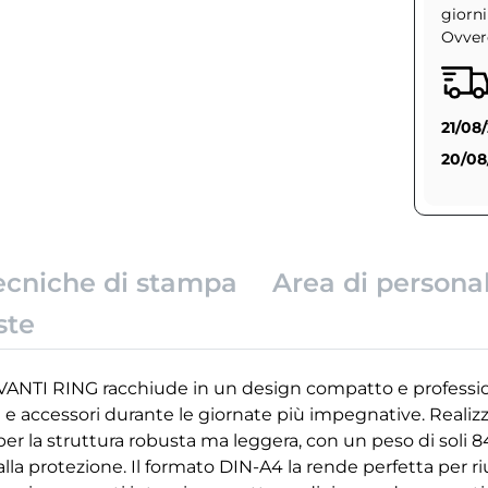
giorni
Ovvero
21/08
20/08
ecniche di stampa
Area di persona
ste
ANTI RING racchiude in un design compatto e professio
e accessori durante le giornate più impegnative. Realizz
 per la struttura robusta ma leggera, con un peso di soli 84
alla protezione. Il formato DIN-A4 la rende perfetta per 