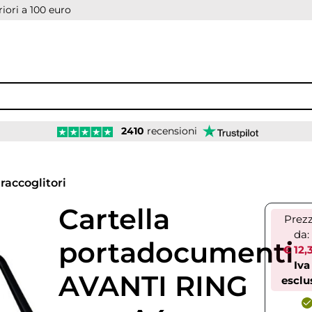
iori a 100 euro
2410
recensioni
 raccoglitori
Cartella
Prez
da:
portadocumenti
€ 12,
Iva
AVANTI RING
esclu