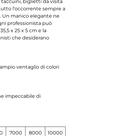
ccuini, biglietti da visita
 tutto l’occorrente sempre a
za. Un manico elegante ne
ogni professionista può
35,5 x 25 x 5 cm e la
onisti che desiderano
 ampio ventaglio di colori
ne impeccabile di
0
7000
8000
10000