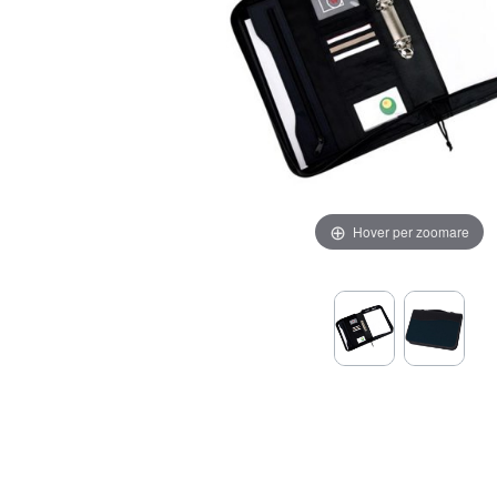
Hover per zoomare