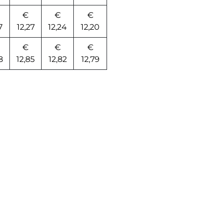
€
€
€
7
12,27
12,24
12,20
€
€
€
8
12,85
12,82
12,79