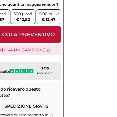
vono quantità maggiori/minori?
ezzi
500 pezzi
1000 pezzi
,57
€ 12,82
€ 12,47
LCOLA PREVENTIVO
RDINA UN CAMPIONE
2410
recensioni
do riceverò questo
otto?
SPEDIZIONE GRATIS
icevere questo prodotto in 15