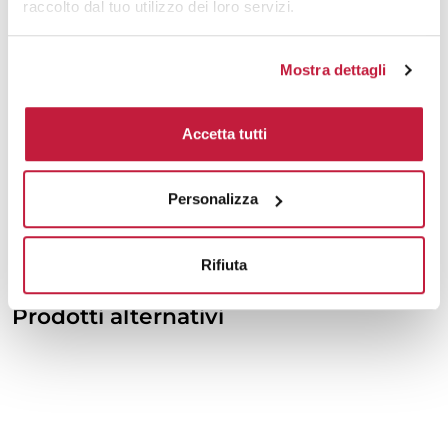
raccolto dal tuo utilizzo dei loro servizi.
7000
€ 5,26
€ 5,49
8000
€ 5,25
€ 5,46
Mostra dettagli
10000
€ 5,22
€ 5,44
Accetta tutti
Tecniche di stampa
Personalizza
Domande e risposte
Rifiuta
Prodotti alternativi