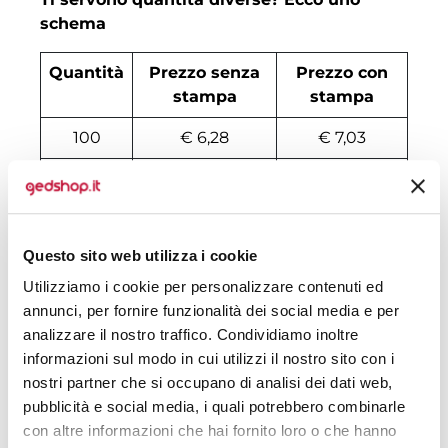
schema
Quantità
Prezzo senza
Prezzo con
stampa
stampa
100
€ 6,28
€ 7,03
500
€ 5,68
€ 6,13
1000
€ 5,38
€ 5,86
Questo sito web utilizza i cookie
2000
€ 5,34
€ 5,72
Utilizziamo i cookie per personalizzare contenuti ed
3000
€ 5,31
€ 5,65
annunci, per fornire funzionalità dei social media e per
analizzare il nostro traffico. Condividiamo inoltre
4000
€ 5,28
€ 5,58
informazioni sul modo in cui utilizzi il nostro sito con i
nostri partner che si occupano di analisi dei dati web,
5000
€ 5,28
€ 5,51
pubblicità e social media, i quali potrebbero combinarle
6000
€ 5,27
€ 5,50
con altre informazioni che hai fornito loro o che hanno