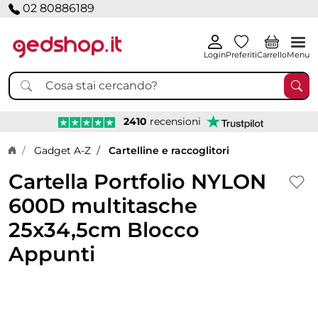
02 80886189
Login
Preferiti
Carrello
Menu
2410
recensioni
Home page
Gadget A-Z
Cartelline e raccoglitori
Cartella Portfolio NYLON
600D multitasche
25x34,5cm Blocco
Appunti