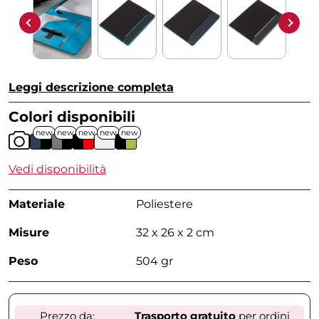
Leggi descrizione completa
Colori disponibili
new
new
new
new
new
Vedi disponibilità
Materiale
Poliestere
Misure
32 x 26 x 2 cm
Peso
504 gr
Prezzo da:
Trasporto gratuito
per ordini