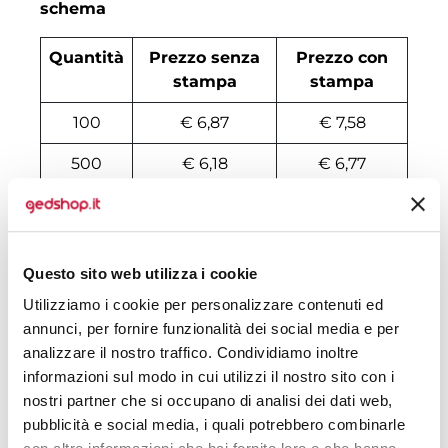
schema
Quantità
Prezzo senza
Prezzo con
stampa
stampa
100
€ 6,87
€ 7,58
500
€ 6,18
€ 6,77
1000
€ 5,94
€ 6,37
2000
€ 5,78
€ 6,23
Questo sito web utilizza i cookie
3000
€ 5,70
€ 6,17
Utilizziamo i cookie per personalizzare contenuti ed
4000
€ 5,70
€ 6,10
annunci, per fornire funzionalità dei social media e per
analizzare il nostro traffico. Condividiamo inoltre
5000
€ 5,63
€ 6,03
informazioni sul modo in cui utilizzi il nostro sito con i
nostri partner che si occupano di analisi dei dati web,
6000
€ 5,54
€ 6,03
pubblicità e social media, i quali potrebbero combinarle