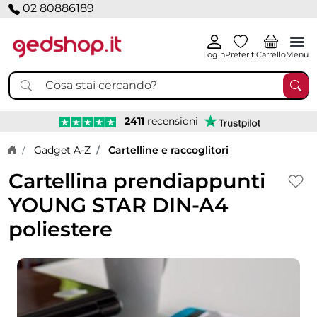
02 80886189
Login
Preferiti
Carrello
Menu
2411
recensioni
Home page
Gadget A-Z
Cartelline e raccoglitori
Cartellina prendiappunti
YOUNG STAR DIN-A4
poliestere