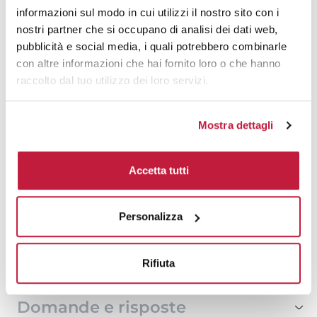
500
€ 16,39
€ 16,23
informazioni sul modo in cui utilizzi il nostro sito con i
nostri partner che si occupano di analisi dei dati web,
1000
€ 15,31
€ 16,62
pubblicità e social media, i quali potrebbero combinarle
con altre informazioni che hai fornito loro o che hanno
1500
€ 15,23
€ 16,48
raccolto dal tuo utilizzo dei loro servizi.
2000
€ 15,22
€ 16,27
Mostra dettagli
3000
€ 15,20
€ 16,12
5000
€ 15,17
€ 15,90
Accetta tutti
10000
€ 15,10
€ 15,76
Personalizza
Tecniche di stampa
Rifiuta
Area di personalizzazione
Domande e risposte