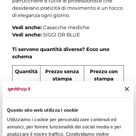
parrucchiere e tutte le professioniste che
desiderano praticità di movimento e un tocco
di eleganza ogni giorno.
Vedi anche:
Casacche mediche
Vedi anche:
SIGGI DR BLUE
Ti servono quantità diverse? Ecco uno
schema
Quantità
Prezzo senza
Prezzo con
stampa
stampa
30
€ 19,62
€ 22,62
50
€ 18,54
€ 20,62
Questo sito web utilizza i cookie
100
€ 17,77
€ 18,91
Utilizziamo i cookie per personalizzare contenuti ed
annunci, per fornire funzionalità dei social media e per
200
€ 17,00
€ 18,19
analizzare il nostro traffico. Condividiamo inoltre