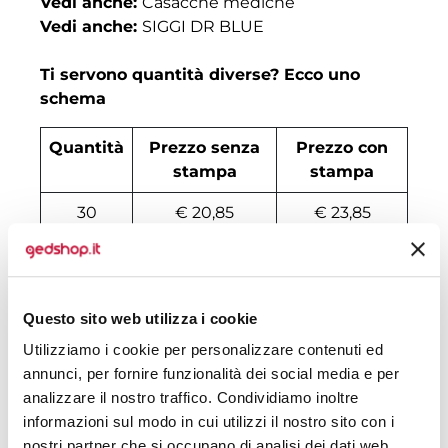
Vedi anche:
Casacche mediche
Vedi anche:
SIGGI DR BLUE
Ti servono quantità diverse? Ecco uno
schema
Quantità
Prezzo senza
Prezzo con
stampa
stampa
30
€ 20,85
€ 23,85
50
€ 19,77
€ 21,85
100
€ 19,00
€ 20,13
Questo sito web utilizza i cookie
200
€ 18,23
€ 19,42
Utilizziamo i cookie per personalizzare contenuti ed
annunci, per fornire funzionalità dei social media e per
500
€ 17,61
€ 17,51
analizzare il nostro traffico. Condividiamo inoltre
1000
€ 16,53
€ 17,84
informazioni sul modo in cui utilizzi il nostro sito con i
nostri partner che si occupano di analisi dei dati web,