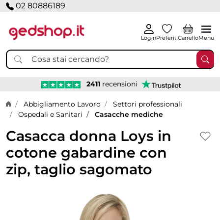
02 80886189
Login
Preferiti
Carrello
Menu
2411
recensioni
Home page
Abbigliamento Lavoro
Settori professionali
Ospedali e Sanitari
Casacche mediche
Casacca donna Loys in
cotone gabardine con
zip, taglio sagomato