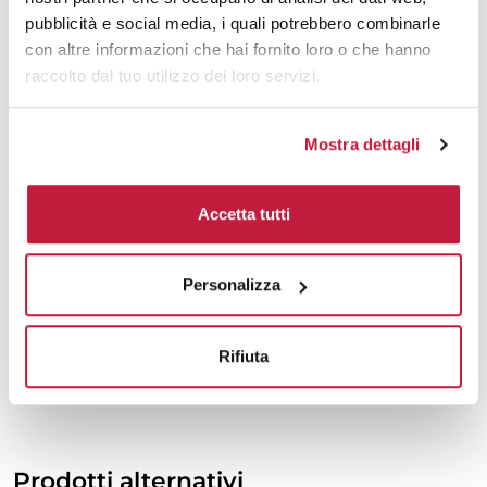
1500
€ 16,46
€ 17,70
pubblicità e social media, i quali potrebbero combinarle
con altre informazioni che hai fornito loro o che hanno
2000
€ 16,45
€ 17,49
raccolto dal tuo utilizzo dei loro servizi.
3000
€ 16,42
€ 17,35
Mostra dettagli
5000
€ 16,39
€ 17,13
10000
€ 16,32
€ 16,98
Accetta tutti
Tecniche di stampa
Personalizza
Area di personalizzazione
Rifiuta
Domande e risposte
Prodotti alternativi