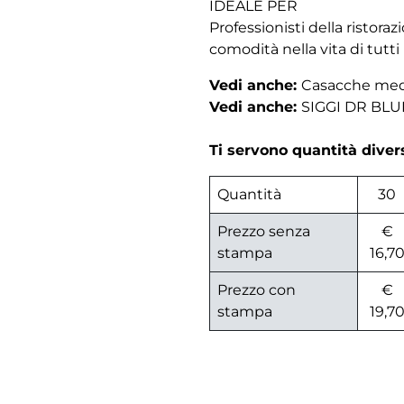
IDEALE PER
Professionisti della ristor
comodità nella vita di tutti i
Vedi anche:
Casacche me
Vedi anche:
SIGGI DR BLU
Ti servono quantità dive
Quantità
30
Prezzo senza
€
stampa
16,7
Prezzo con
€
stampa
19,7