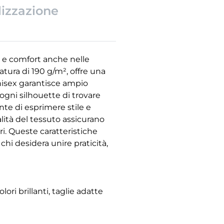
lizzazione
a e comfort anche nelle
tura di 190 g/m², offre una
unisex garantisce ampio
ogni silhouette di trovare
nte di esprimere stile e
alità del tessuto assicurano
ri. Queste caratteristiche
i desidera unire praticità,
ri brillanti, taglie adatte