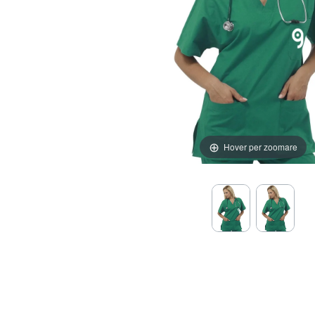
Hover per zoomare