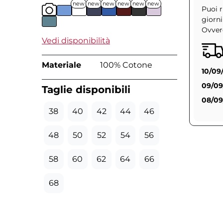
new
new
new
new
new
new
Puoi r
giorni
Ovvero
Vedi disponibilità
Materiale
100% Cotone
10/09
09/09
Taglie disponibili
08/09
38
40
42
44
46
48
50
52
54
56
58
60
62
64
66
68