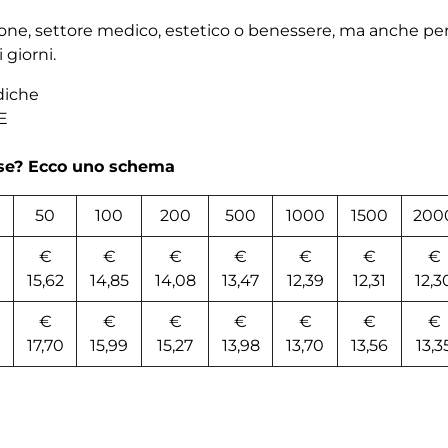
azione, settore medico, estetico o benessere, ma anche per
 giorni.
diche
E
rse? Ecco uno schema
50
100
200
500
1000
1500
200
€
€
€
€
€
€
€
0
15,62
14,85
14,08
13,47
12,39
12,31
12,3
€
€
€
€
€
€
€
0
17,70
15,99
15,27
13,98
13,70
13,56
13,3