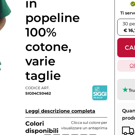
in
popeline
Ti ser
30 pe
100%
€ 16
cotone,
CA
varie
O
taglie
CODICE ART.
SIG04CS0462
Quan
Leggi descrizione completa
prod
Colori
Clicca sul colore per
visualizzare un anteprima
disponibili