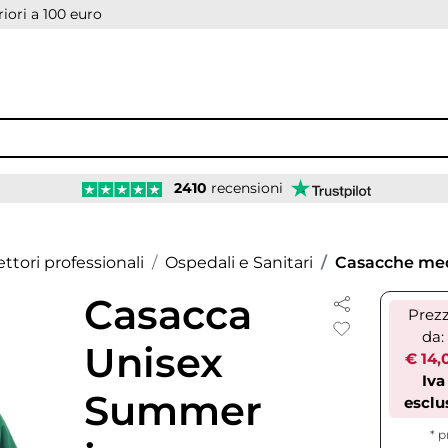
iori a 100 euro
2410
recensioni
ettori professionali
Ospedali e Sanitari
Casacche me
Casacca
Prez
da:
Unisex
€ 14,
Iva
Summer
esclu
* p