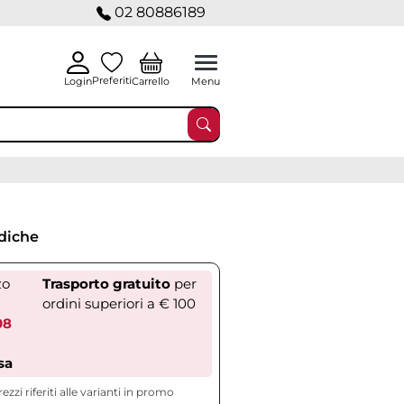
02 80886189
Preferiti
Carrello
Login
Menu
diche
zo
Trasporto gratuito
per
ordini superiori a € 100
08
sa
rezzi riferiti alle varianti in promo