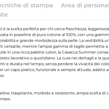
ecniche di stampa
Area di persona
ste
è la scelta perfetta per chi cerca freschezza, leggerezz
zzata in popeline di puro cotone al 100%, con una gramma
irabilità e grande morbidezza sulla pelle. La vestibilità 
it versatile, mentre l'ampia gamma di taglie permette a 
ibile in una ricca palette colori, la Casacca Summer conse
testo lavorativo o quotidiano. La cura nei dettagli e la qu
nti e durata nel tempo, senza perdere la vivacità dei colo
n capo pratico, funzionale e sempre attuale, adatto a ch
no.
ne, traspirante, morbido e resistente, ampia scelta di colo
unisex.