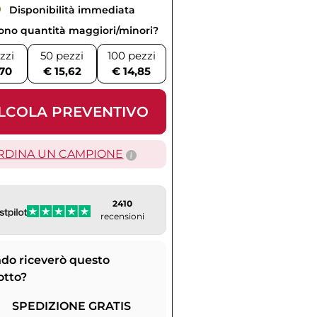
Disponibilità immediata
vono quantità maggiori/minori?
zzi
50 pezzi
100 pezzi
,70
€ 15,62
€ 14,85
LCOLA PREVENTIVO
RDINA UN CAMPIONE
2410
recensioni
do riceverò questo
otto?
SPEDIZIONE GRATIS