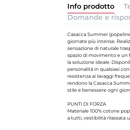
Info prodotto
T
Domande e rispo
Casacca Summer (popeline) 
giornate più intense. Reali
sensazione di naturale trasp
spazio di movimento e un f
la soluzione ideale. Dispon
personalità in qualsiasi con
resistenza ai lavaggi freque
rendono la Casacca Summer u
stile e benessere ogni gior
PUNTI DI FORZA
Materiale 100% cotone popeli
a tutti, vestibilità rilassata 