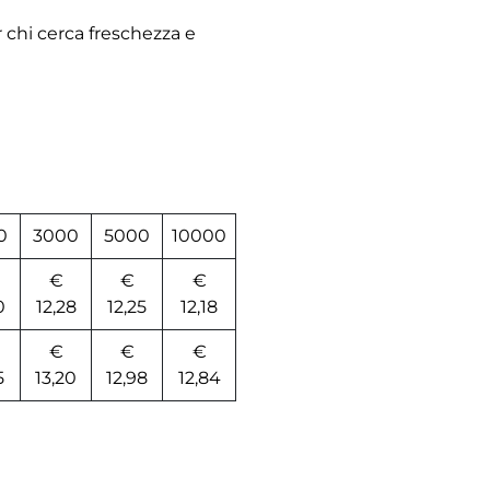
 chi cerca freschezza e
0
3000
5000
10000
€
€
€
0
12,28
12,25
12,18
€
€
€
5
13,20
12,98
12,84