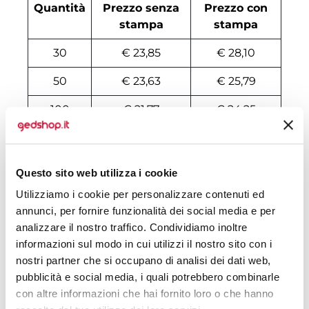
Quantità
Prezzo senza
Prezzo con
stampa
stampa
30
€ 23,85
€ 28,10
50
€ 23,63
€ 25,79
100
€ 21,77
€ 24,25
200
€ 21,33
€ 23,63
500
€ 20,58
€ 20,55
Questo sito web utilizza i cookie
1000
€ 19,40
€ 22,09
Utilizziamo i cookie per personalizzare contenuti ed
annunci, per fornire funzionalità dei social media e per
1500
€ 19,24
€ 21,78
analizzare il nostro traffico. Condividiamo inoltre
informazioni sul modo in cui utilizzi il nostro sito con i
2000
€ 19,10
€ 21,71
nostri partner che si occupano di analisi dei dati web,
pubblicità e social media, i quali potrebbero combinarle
3000
€ 18,96
€ 21,63
con altre informazioni che hai fornito loro o che hanno
5000
€ 18,96
€ 21,55