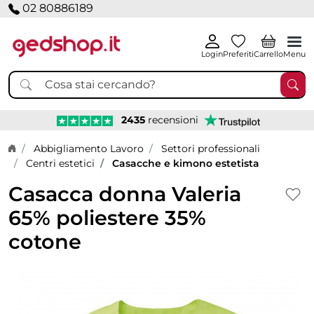
02 80886189
Login
Preferiti
Carrello
Menu
2435
recensioni
Home page
Abbigliamento Lavoro
Settori professionali
Centri estetici
Casacche e kimono estetista
Casacca donna Valeria
65% poliestere 35%
cotone