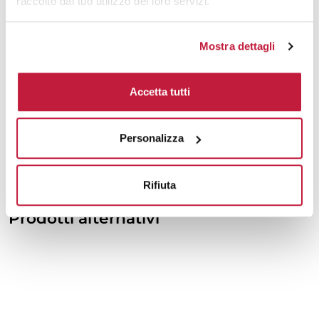
raccolto dal tuo utilizzo dei loro servizi.
10000
€ 18,88
€ 21,32
Mostra dettagli
Tecniche di stampa
Accetta tutti
Area di personalizzazione
Personalizza
Domande e risposte
Rifiuta
Prodotti alternativi