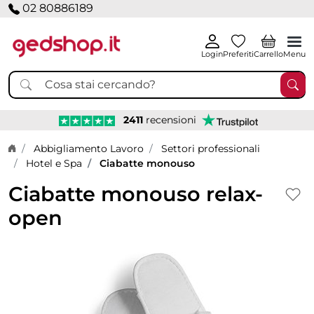
02 80886189
Login
Preferiti
Carrello
Menu
2411
recensioni
Home page
Abbigliamento Lavoro
Settori professionali
Hotel e Spa
Ciabatte monouso
Ciabatte monouso relax-
open