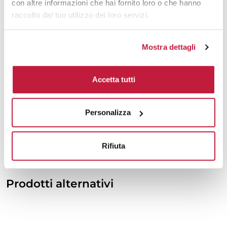
con altre informazioni che hai fornito loro o che hanno
3000
€ 112,90
€ 144,16
raccolto dal tuo utilizzo dei loro servizi.
5000
€ 112,90
€ 143,98
Mostra dettagli
10000
€ 112,90
€ 143,73
Accetta tutti
Tecniche di stampa
Area di personalizzazione
Personalizza
Domande e risposte
Rifiuta
Prodotti alternativi