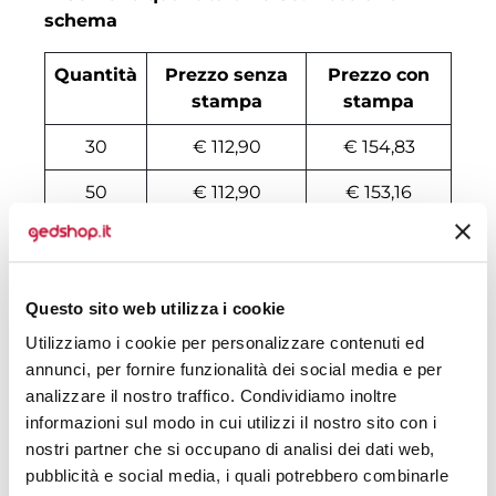
schema
Quantità
Prezzo senza
Prezzo con
stampa
stampa
30
€ 112,90
€ 154,83
50
€ 112,90
€ 153,16
100
€ 112,90
€ 147,32
200
€ 112,90
€ 146,16
Questo sito web utilizza i cookie
500
€ 112,90
€ 145,18
Utilizziamo i cookie per personalizzare contenuti ed
annunci, per fornire funzionalità dei social media e per
1000
€ 112,90
€ 144,65
analizzare il nostro traffico. Condividiamo inoltre
1500
€ 112,90
€ 144,49
informazioni sul modo in cui utilizzi il nostro sito con i
nostri partner che si occupano di analisi dei dati web,
2000
€ 112,90
€ 144,32
pubblicità e social media, i quali potrebbero combinarle