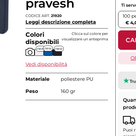
pravesh
Ti ser
100 p
CODICE ART.
21920
Leggi descrizione completa
€ 4,
Colori
Clicca sul colore per
CA
visualizzare un anteprima
disponibili
new
new
new
O
Vedi disponibilità
Materiale
poliestere PU
Peso
160 gr
Quan
prod
Puoi r