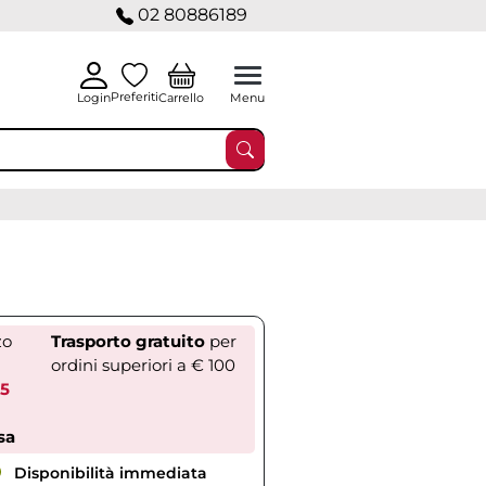
02 80886189
Preferiti
Carrello
Login
Menu
zo
Trasporto gratuito
per
ordini superiori a € 100
35
sa
Disponibilità immediata