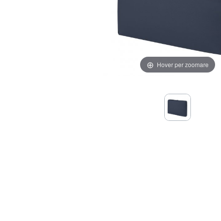
Hover per zoomare