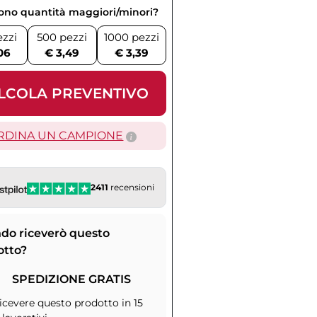
vono quantità maggiori/minori?
ezzi
500 pezzi
1000 pezzi
06
€ 3,49
€ 3,39
LCOLA PREVENTIVO
RDINA UN CAMPIONE
2411
recensioni
do riceverò questo
otto?
SPEDIZIONE GRATIS
icevere questo prodotto in 15