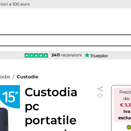
iori a 100 euro
2411
recensioni
todie
Custodie
Custodia
Prez
da:
pc
€ 3,
Iva
portatile
esclu