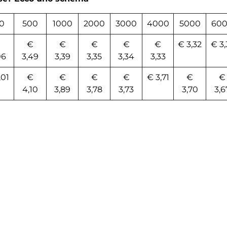
0
500
1000
2000
3000
4000
5000
60
€
€
€
€
€
€
€ 3,32
€ 3,
06
3,49
3,39
3,35
3,34
3,33
,01
€
€
€
€
€ 3,71
€
€
4,10
3,89
3,78
3,73
3,70
3,6