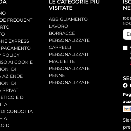
DA
LE CATEGORIE PIÙ
IS
VISITATE
NE
AMO
10€ 
ABBIGLIAMENTO
E FREQUENTI
NOS
LAVORO
ORTO
BORRACCE
TO
PERSONALIZZATE
NE EXPRESS
CAPPELLI
 PAGAMENTO
PERSONALIZZATI
Y POLICY
MAGLIETTE
SO AI COOKIE
PERSONALIZZATE
ONI DI
PENNE
A AZIENDE
SE
PERSONALIZZATE
ONI DI
 PRIVATI
Pag
ETICO E DI
acc
TTA
 DI CONDOTTA
FIA
Si
O DI
pre