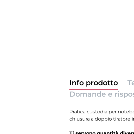
Info prodotto
T
Domande e rispo
Pratica custodia per notebo
chiusura a doppio tiratore in
Ti servono quantità dive