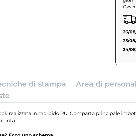
giorni
Ovvero
26/08
25/08
24/08
ecniche di stampa
Area di persona
ste
ok realizzata in morbido PU. Comparto principale imbottit
 tinta.
rse? Ecco uno schema