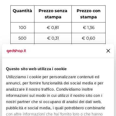
Quantità
Prezzo senza
Prezzo con
stampa
stampa
100
€ 0,81
€ 1,36
500
€ 0,31
€ 0,60
1000
€ 0,28
€ 0,46
2000
€ 0,28
€ 0,45
Questo sito web utilizza i cookie
3000
€ 0,28
€ 0,41
Utilizziamo i cookie per personalizzare contenuti ed
4000
€ 0,28
€ 0,36
annunci, per fornire funzionalità dei social media e per
analizzare il nostro traffico. Condividiamo inoltre
5000
€ 0,28
€ 0,34
informazioni sul modo in cui utilizzi il nostro sito con i
nostri partner che si occupano di analisi dei dati web,
6000
€ 0,28
€ 0,33
pubblicità e social media, i quali potrebbero combinarle
7000
€ 0,26
€ 0,33
con altre informazioni che hai fornito loro o che hanno