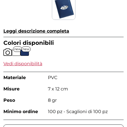
Leggi descrizione completa
Colori disponibili
new
new
Vedi disponibilità
Materiale
PVC
Misure
7 x 12 cm
Peso
8 gr
Minimo ordine
100 pz - Scaglioni di 100 pz