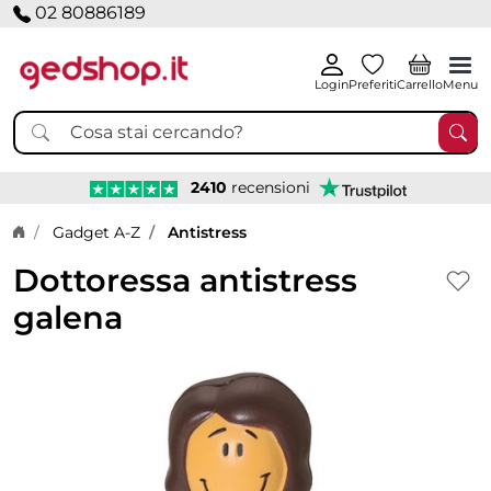
02 80886189
Login
Preferiti
Carrello
Menu
2410
recensioni
Home page
Gadget A-Z
Antistress
Dottoressa antistress
galena