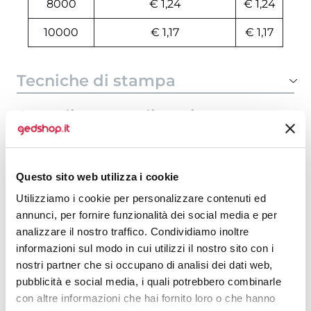
8000
€ 1,24
€ 1,24
10000
€ 1,17
€ 1,17
Tecniche di stampa
Area di personalizzazione
Domande e risposte
Questo sito web utilizza i cookie
Utilizziamo i cookie per personalizzare contenuti ed
annunci, per fornire funzionalità dei social media e per
Prodotti alternativi
analizzare il nostro traffico. Condividiamo inoltre
informazioni sul modo in cui utilizzi il nostro sito con i
nostri partner che si occupano di analisi dei dati web,
pubblicità e social media, i quali potrebbero combinarle
con altre informazioni che hai fornito loro o che hanno