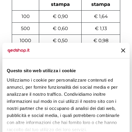
stampa
stampa
100
€ 0,90
€ 1,64
500
€ 0,60
€ 1,13
1000
€ 0,50
€ 0,98
2000
€ 0,45
€ 0,82
3000
€ 0,44
€ 0,77
Questo sito web utilizza i cookie
4000
€ 0,43
€ 0,72
Utilizziamo i cookie per personalizzare contenuti ed
annunci, per fornire funzionalità dei social media e per
5000
€ 0,43
€ 0,69
analizzare il nostro traffico. Condividiamo inoltre
6000
€ 0,41
€ 0,67
informazioni sul modo in cui utilizzi il nostro sito con i
nostri partner che si occupano di analisi dei dati web,
7000
€ 0,41
€ 0,65
pubblicità e social media, i quali potrebbero combinarle
con altre informazioni che hai fornito loro o che hanno
8000
€ 0,41
€ 0,64
raccolto dal tuo utilizzo dei loro servizi.