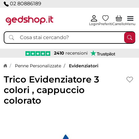
02 80886189
Login
Preferiti
Carrello
Menu
2410
recensioni
Home page
Penne Personalizzate
Evidenziatori
Trico Evidenziatore 3
colori , cappuccio
colorato