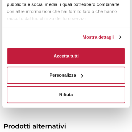
pubblicità e social media, i quali potrebbero combinarle
2000
€ 8,53
€ 8,93
con altre informazioni che hai fornito loro o che hanno
raccolto dal tuo utilizzo dei loro servizi.
3000
€ 8,44
€ 8,79
5000
€ 8,17
€ 8,57
Mostra dettagli
10000
€ 8,01
€ 8,28
Accetta tutti
Tecniche di stampa
Personalizza
Area di personalizzazione
Rifiuta
Domande e risposte
Prodotti alternativi