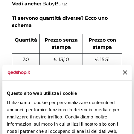
Vedi anche:
BabyBugz
Ti servono quantità diverse? Ecco uno
schema
Quantità
Prezzo senza
Prezzo con
stampa
stampa
30
€ 13,10
€ 15,51
50
€ 11,34
€ 13,22
100
€ 10,46
€ 11,51
Questo sito web utilizza i cookie
200
€ 10,20
€ 11,08
Utilizziamo i cookie per personalizzare contenuti ed
500
€ 9,05
€ 10,51
annunci, per fornire funzionalità dei social media e per
analizzare il nostro traffico. Condividiamo inoltre
1000
€ 8,62
€ 9,36
informazioni sul modo in cui utilizzi il nostro sito con i
nostri partner che si occupano di analisi dei dati web,
1500
€ 8,53
€ 9,08