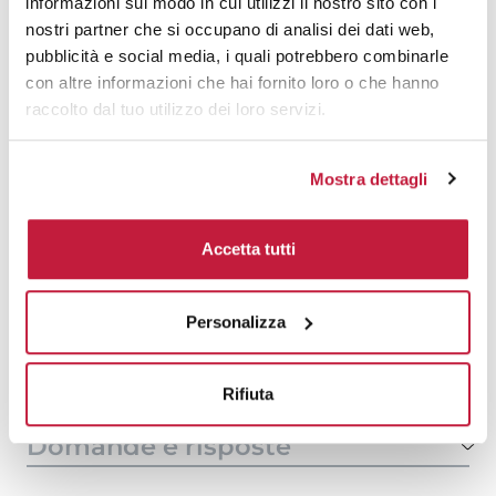
informazioni sul modo in cui utilizzi il nostro sito con i
1000
€ 7,41
€ 7,87
nostri partner che si occupano di analisi dei dati web,
pubblicità e social media, i quali potrebbero combinarle
1500
€ 7,36
€ 7,63
con altre informazioni che hai fornito loro o che hanno
raccolto dal tuo utilizzo dei loro servizi.
2000
€ 7,18
€ 7,47
3000
€ 7,09
€ 7,39
Mostra dettagli
5000
€ 7,09
€ 7,35
Accetta tutti
10000
€ 7,06
€ 7,27
Personalizza
Tecniche di stampa
Area di personalizzazione
Rifiuta
Domande e risposte