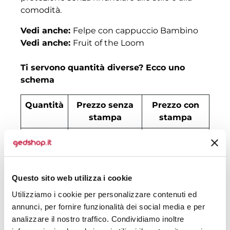
comodità.
Vedi anche:
Felpe con cappuccio Bambino
Vedi anche:
Fruit of the Loom
Ti servono quantità diverse? Ecco uno
schema
Quantità
Prezzo senza
Prezzo con
stampa
stampa
30
€ 12,99
€ 14,18
50
€ 11,19
€ 12,46
Questo sito web utilizza i cookie
100
€ 9,03
€ 10,75
Utilizziamo i cookie per personalizzare contenuti ed
200
€ 8,40
€ 9,81
annunci, per fornire funzionalità dei social media e per
analizzare il nostro traffico. Condividiamo inoltre
500
€ 7,93
€ 8,10