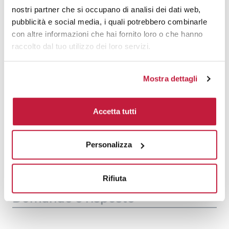
1000
€ 15,96
€ 18,41
nostri partner che si occupano di analisi dei dati web,
pubblicità e social media, i quali potrebbero combinarle
1500
€ 15,82
€ 18,13
con altre informazioni che hai fornito loro o che hanno
raccolto dal tuo utilizzo dei loro servizi.
2000
€ 15,69
€ 18,06
3000
€ 15,56
€ 17,99
Mostra dettagli
5000
€ 15,56
€ 17,92
10000
€ 15,49
€ 17,71
Accetta tutti
Tecniche di stampa
Personalizza
Area di personalizzazione
Rifiuta
Domande e risposte