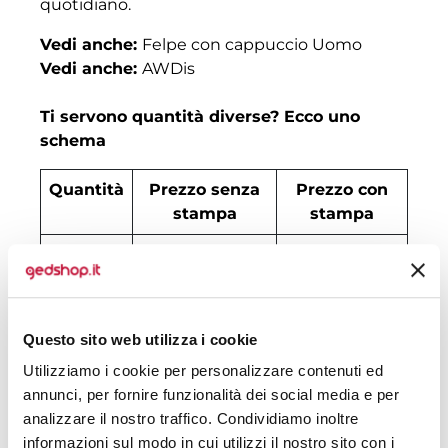
quotidiano.
Vedi anche:
Felpe con cappuccio Uomo
Vedi anche:
AWDis
Ti servono quantità diverse? Ecco uno
schema
Quantità
Prezzo senza
Prezzo con
stampa
stampa
30
€ 20,01
€ 23,87
50
€ 19,81
€ 21,77
100
€ 18,12
€ 20,37
Questo sito web utilizza i cookie
Utilizziamo i cookie per personalizzare contenuti ed
200
€ 17,72
€ 19,81
annunci, per fornire funzionalità dei social media e per
500
€ 17,04
€ 18,97
analizzare il nostro traffico. Condividiamo inoltre
informazioni sul modo in cui utilizzi il nostro sito con i