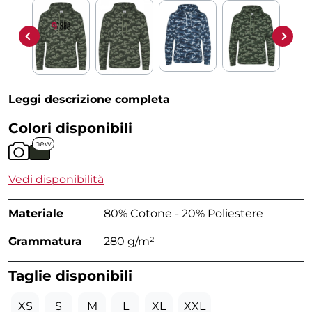
Leggi descrizione completa
Colori disponibili
new
Vedi disponibilità
Materiale
80% Cotone - 20% Poliestere
Grammatura
280 g/m²
Taglie disponibili
XS
S
M
L
XL
XXL