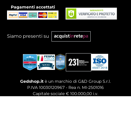
Pagamenti accettati
Siamo presenti su
Gedshop.it
è un marchio di G&D Group S.r.l.
P.IVA 10030120967 - Rea n. MI-2501016
Capitale sociale € 100.000,00 i.v.
Sede legale, Uffici Commerciali: Via Giuseppe Govone,
14 - 20154 Milano (MI)
Tel. 02 80886189
-
Mail. commerciale@gedshop.it