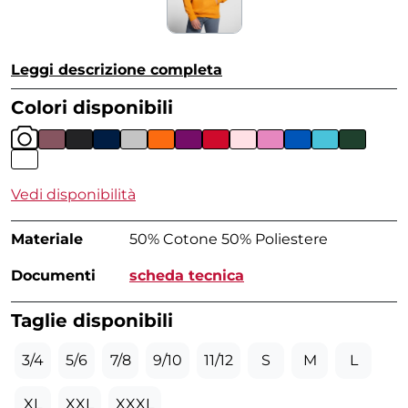
Leggi descrizione completa
Colori disponibili
Vedi disponibilità
Materiale
50% Cotone 50% Poliestere
Documenti
scheda tecnica
Taglie disponibili
3/4
5/6
7/8
9/10
11/12
S
M
L
XL
XXL
XXXL