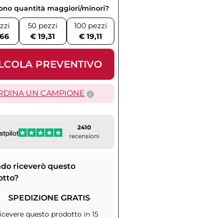
vono quantità maggiori/minori?
zzi
50 pezzi
100 pezzi
,66
€ 19,31
€ 19,11
LCOLA PREVENTIVO
RDINA UN CAMPIONE
2410
recensioni
do riceverò questo
otto?
SPEDIZIONE GRATIS
icevere questo prodotto in 15