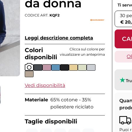
da donna
Ti ser
30 pe
CODICE ART.
KQF2
€ 20
Leggi descrizione completa
CA
Colori
Clicca sul colore per
visualizzare un anteprima
disponibili
O
Vedi disponibilità
Materiale
65% cotone - 35%
Quan
poliestere riciclato
prod
Taglie disponibili
Puoi r