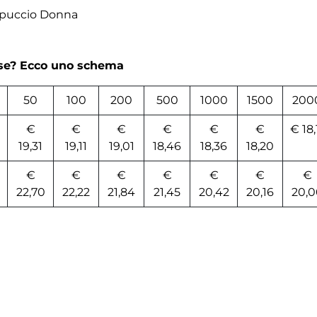
ppuccio Donna
rse? Ecco uno schema
50
100
200
500
1000
1500
200
€
€
€
€
€
€
€ 18,
19,31
19,11
19,01
18,46
18,36
18,20
€
€
€
€
€
€
€
22,70
22,22
21,84
21,45
20,42
20,16
20,0