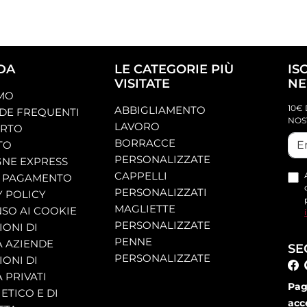
DA
LE CATEGORIE PIÙ
IS
VISITATE
NE
AMO
10€ 
ABBIGLIAMENTO
E FREQUENTI
NOS
LAVORO
ORTO
BORRACCE
TO
PERSONALIZZATE
NE EXPRESS
CAPPELLI
 PAGAMENTO
PERSONALIZZATI
Y POLICY
MAGLIETTE
SO AI COOKIE
PERSONALIZZATE
ONI DI
PENNE
A AZIENDE
SE
PERSONALIZZATE
ONI DI
 PRIVATI
Pag
ETICO E DI
acc