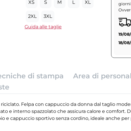
XS
S
M
L
XL
giorni
Ovvero
2XL
3XL
Guida alle taglie
19/08
18/08
ecniche di stampa
Area di persona
ste
riciclato. Felpa con cappuccio da donna dal taglio moder
iclato e interno spazzolato che assicura calore e comfort. D
upio e cappuccio sportivo senza cordino, ideale anche per