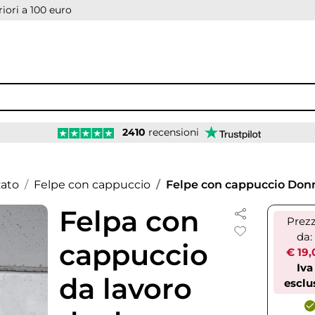
iori a 100 euro
2410
recensioni
zato
Felpe con cappuccio
Felpe con cappuccio Don
Felpa con
Prez
da:
cappuccio
€ 19,
Iva
da lavoro
esclu