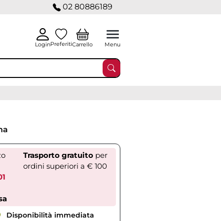
02 80886189
Preferiti
Carrello
Login
Menu
na
zo
Trasporto gratuito
per
ordini superiori a € 100
01
sa
Disponibilità immediata