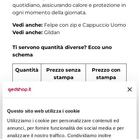
quotidiano, assicurando calore e protezione in
ogni momento della giornata.
Vedi anche:
Felpe con zip e Cappuccio Uomo
Vedi anche:
Gildan
Ti servono quantità diverse? Ecco uno
schema
Quantità
Prezzo senza
Prezzo con
stampa
stampa
30
€ 18,57
€ 22,43
50
€ 18,37
€ 20,33
Questo sito web utilizza i cookie
100
€ 16,68
€ 18,93
Utilizziamo i cookie per personalizzare contenuti ed
annunci, per fornire funzionalità dei social media e per
200
€ 16,28
€ 18,37
analizzare il nostro traffico. Condividiamo inoltre