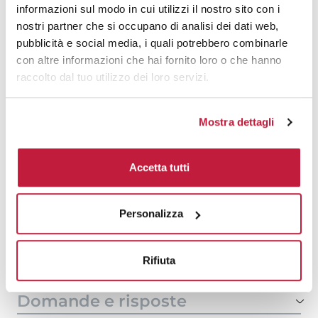
500
€ 15,60
€ 17,53
informazioni sul modo in cui utilizzi il nostro sito con i
nostri partner che si occupano di analisi dei dati web,
1000
€ 14,52
€ 16,97
pubblicità e social media, i quali potrebbero combinarle
con altre informazioni che hai fornito loro o che hanno
1500
€ 14,38
€ 16,69
raccolto dal tuo utilizzo dei loro servizi.
2000
€ 14,25
€ 16,62
3000
€ 14,12
€ 16,55
Mostra dettagli
5000
€ 14,12
€ 16,48
Accetta tutti
10000
€ 14,05
€ 16,27
Personalizza
Tecniche di stampa
Rifiuta
Area di personalizzazione
Domande e risposte