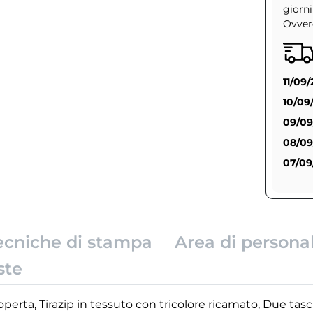
giorni
Ovvero
11/09
10/09
09/09
08/09
07/09
ecniche di stampa
Area di persona
ste
operta, Tirazip in tessuto con tricolore ricamato, Due tasc