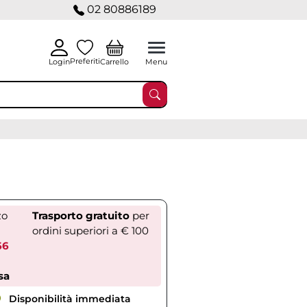
02 80886189
Preferiti
Carrello
Login
Menu
zo
Trasporto gratuito
per
ordini superiori a € 100
66
sa
Disponibilità immediata