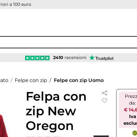
iori a 100 euro
2410
recensioni
zato
Felpe con zip
Felpe con zip Uomo
Felpa con
Prez
da:
zip New
€ 14,
Iva
Oregon
esclu