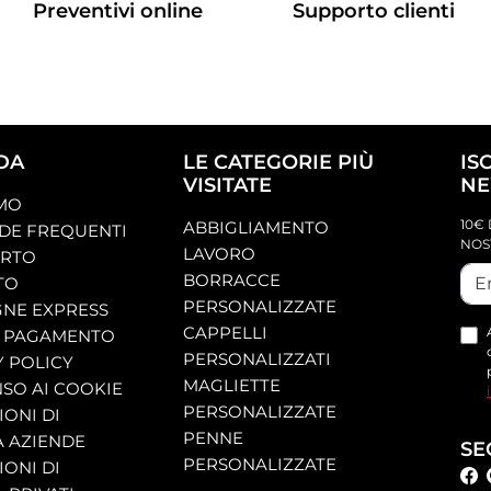
Preventivi online
Supporto clienti
DA
LE CATEGORIE PIÙ
IS
VISITATE
NE
AMO
10€ 
ABBIGLIAMENTO
E FREQUENTI
NOS
LAVORO
ORTO
BORRACCE
TO
PERSONALIZZATE
NE EXPRESS
CAPPELLI
 PAGAMENTO
PERSONALIZZATI
Y POLICY
MAGLIETTE
SO AI COOKIE
PERSONALIZZATE
ONI DI
PENNE
A AZIENDE
SE
PERSONALIZZATE
ONI DI