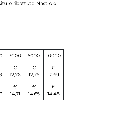
iture ribattute, Nastro di
0
3000
5000
10000
€
€
€
8
12,76
12,76
12,69
€
€
€
7
14,71
14,65
14,48