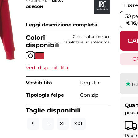
CODICE ART.
NEW-
Ti ser
OREGON
30 pe
€ 16
Leggi descrizione completa
Colori
Clicca sul colore per
CA
visualizzare un anteprima
disponibili
O
Vedi disponibilità
Vestibilità
Regular
Tipologia felpe
Con zip
Quan
Taglie disponibili
prod
S
L
XL
XXL
Puoi r