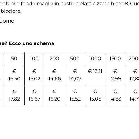
 polsini e fondo maglia in costina elasticizzata h cm 8, Cuc
 bicolore.
p Uomo
rse? Ecco uno schema
50
100
200
500
1000
1500
200
€
€
€
€
€ 13,11
€
€
8
16,50
15,02
14,66
14,07
12,99
12,8
€
€
€
€
€
€
€
4
17,82
16,67
16,20
15,52
15,05
14,83
14,7