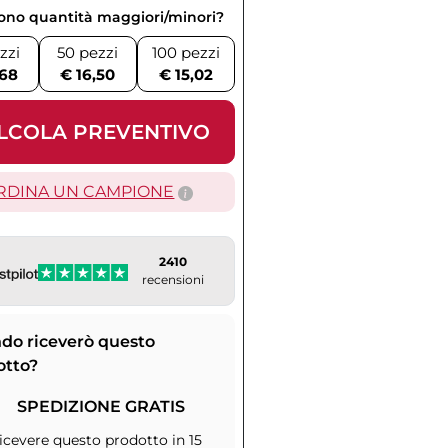
vono quantità maggiori/minori?
zzi
50 pezzi
100 pezzi
,68
€ 16,50
€ 15,02
LCOLA PREVENTIVO
RDINA UN CAMPIONE
2410
recensioni
do riceverò questo
otto?
SPEDIZIONE GRATIS
icevere questo prodotto in 15