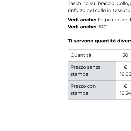
Taschino sul braccio, Collo,
rinforzo nel collo in tessuto
Vedi anche:
Felpe con zi
Vedi anche:
JRC
Ti servono quantità dive
Quantità
30
Prezzo senza
€
stampa
16,6
Prezzo con
€
stampa
19,5