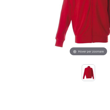
Hover per zoomare