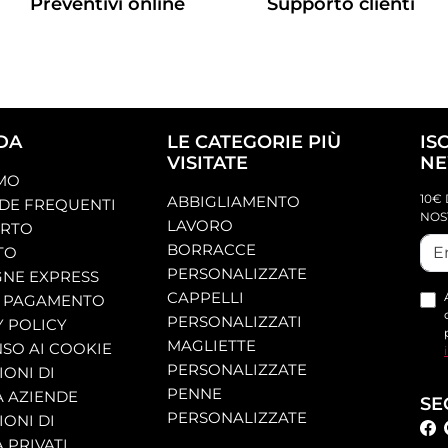
Preventivi online
Supporto clienti
DA
LE CATEGORIE PIÙ
IS
VISITATE
NE
AMO
10€ 
ABBIGLIAMENTO
E FREQUENTI
NOS
LAVORO
ORTO
BORRACCE
TO
PERSONALIZZATE
NE EXPRESS
CAPPELLI
 PAGAMENTO
PERSONALIZZATI
Y POLICY
MAGLIETTE
SO AI COOKIE
PERSONALIZZATE
ONI DI
PENNE
A AZIENDE
SE
PERSONALIZZATE
ONI DI
 PRIVATI