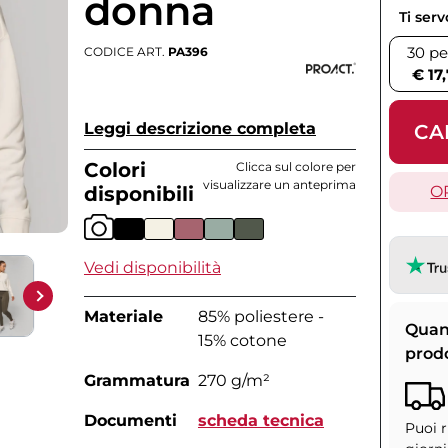
donna
Ti ser
30 pe
CODICE ART.
PA396
€ 17
Leggi descrizione completa
CA
Colori
Clicca sul colore per
visualizzare un anteprima
disponibili
O
Vedi disponibilità
Materiale
85% poliestere -
Quan
15% cotone
prod
Grammatura
270 g/m²
Documenti
scheda tecnica
Puoi r