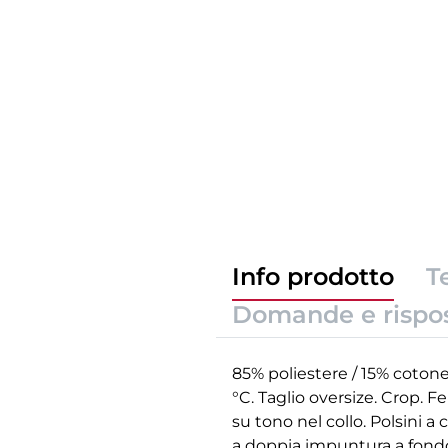
Info prodotto
T
Domande e rispo
85% poliestere / 15% cotone
°C. Taglio oversize. Crop. F
su tono nel collo. Polsini a
a doppia impuntura a fondo