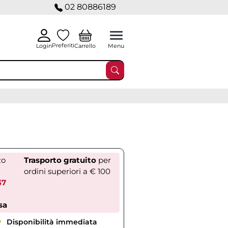
02 80886189
Preferiti
Carrello
Login
Menu
zo
Trasporto gratuito
per
ordini superiori a € 100
37
sa
Disponibilità immediata