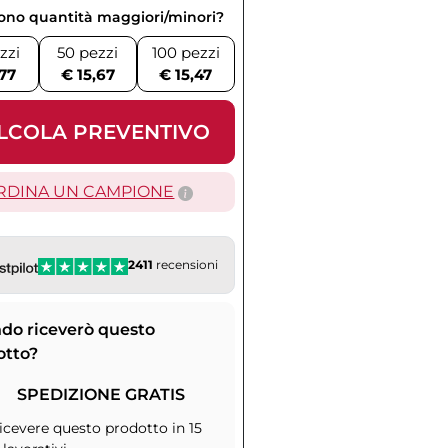
vono quantità maggiori/minori?
zzi
50 pezzi
100 pezzi
,77
€ 15,67
€ 15,47
LCOLA PREVENTIVO
RDINA UN CAMPIONE
2411
recensioni
do riceverò questo
otto?
SPEDIZIONE GRATIS
icevere questo prodotto in 15