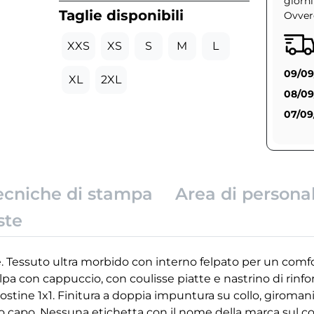
giorni
Taglie disponibili
Ovvero
XXS
XS
S
M
L
09/09
XL
2XL
08/09
07/09
ecniche di stampa
Area di persona
ste
. Tessuto ultra morbido con interno felpato per un comfo
elpa con cappuccio, con coulisse piatte e nastrino di rinf
 costine 1x1. Finitura a doppia impuntura su collo, giroma
 capo. Nessuna etichetta con il nome della marca sul col