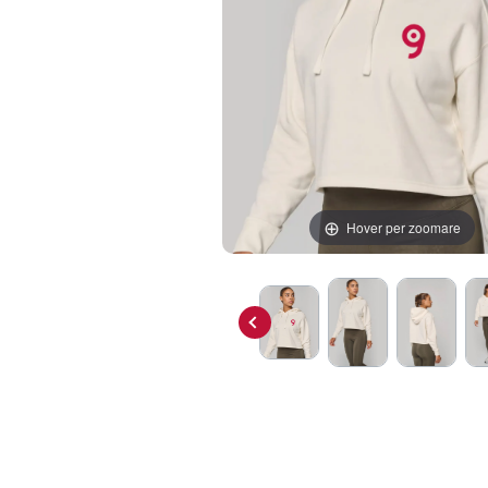
Hover per zoomare