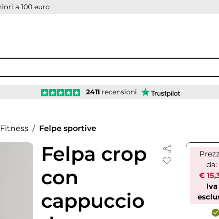
iori a 100 euro
2411
recensioni
Fitness
Felpe sportive
Felpa crop
Prez
da:
con
€ 15,
Iva
cappuccio
esclu