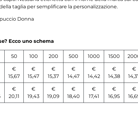
della taglia per semplificare la personalizzazione.
ppuccio Donna
rse? Ecco uno schema
50
100
200
500
1000
1500
200
€
€
€
€
€
€
€
15,67
15,47
15,37
14,47
14,42
14,38
14,3
€
€
€
€
€
€
€
6
20,11
19,43
19,09
18,40
17,41
16,95
16,6