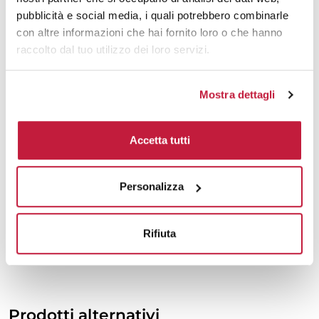
1500
€ 17,93
€ 20,47
pubblicità e social media, i quali potrebbero combinarle
con altre informazioni che hai fornito loro o che hanno
2000
€ 17,79
€ 20,39
raccolto dal tuo utilizzo dei loro servizi.
3000
€ 17,64
€ 20,32
Mostra dettagli
5000
€ 17,64
€ 20,24
10000
€ 17,57
€ 20,01
Accetta tutti
Tecniche di stampa
Personalizza
Area di personalizzazione
Rifiuta
Domande e risposte
Prodotti alternativi