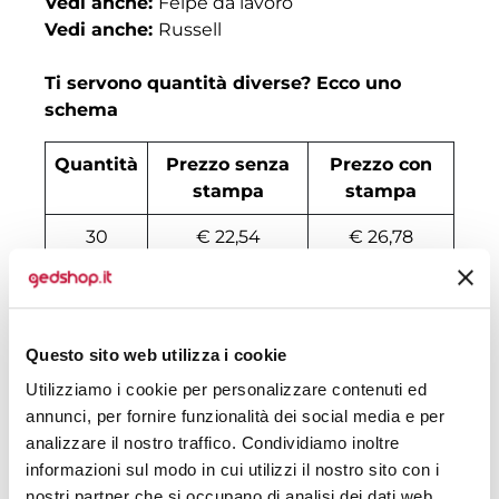
Vedi anche:
Felpe da lavoro
Vedi anche:
Russell
Ti servono quantità diverse? Ecco uno
schema
Quantità
Prezzo senza
Prezzo con
stampa
stampa
30
€ 22,54
€ 26,78
50
€ 22,32
€ 24,47
100
€ 20,46
€ 22,93
Questo sito web utilizza i cookie
200
€ 20,02
€ 22,32
Utilizziamo i cookie per personalizzare contenuti ed
annunci, per fornire funzionalità dei social media e per
500
€ 19,27
€ 21,39
analizzare il nostro traffico. Condividiamo inoltre
1000
€ 18,08
€ 20,78
informazioni sul modo in cui utilizzi il nostro sito con i
nostri partner che si occupano di analisi dei dati web,