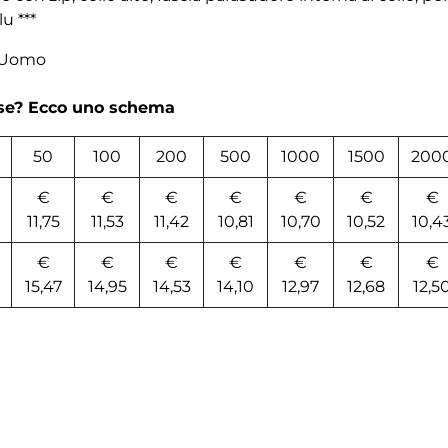
lu ***
p Uomo
rse? Ecco uno schema
50
100
200
500
1000
1500
200
€
€
€
€
€
€
€
11,75
11,53
11,42
10,81
10,70
10,52
10,4
€
€
€
€
€
€
€
15,47
14,95
14,53
14,10
12,97
12,68
12,5