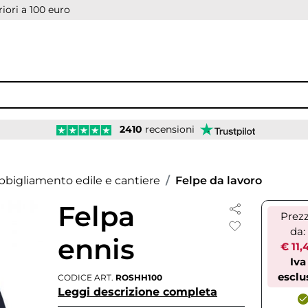
iori a 100 euro
2410
recensioni
bbigliamento edile e cantiere
Felpe da lavoro
Felpa
Prez
da:
ennis
€ 11,
Iva
esclu
CODICE ART.
ROSHH100
Leggi descrizione completa