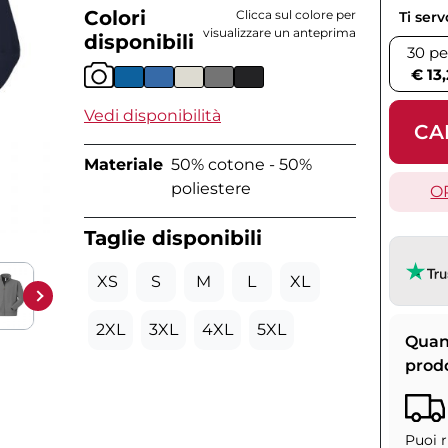
Colori
Clicca sul colore per
Ti ser
visualizzare un anteprima
disponibili
30 pe
€ 13
Vedi disponibilità
CA
Materiale
50% cotone - 50%
poliestere
O
Taglie disponibili
XS
S
M
L
XL
2XL
3XL
4XL
5XL
Quan
prod
Puoi r