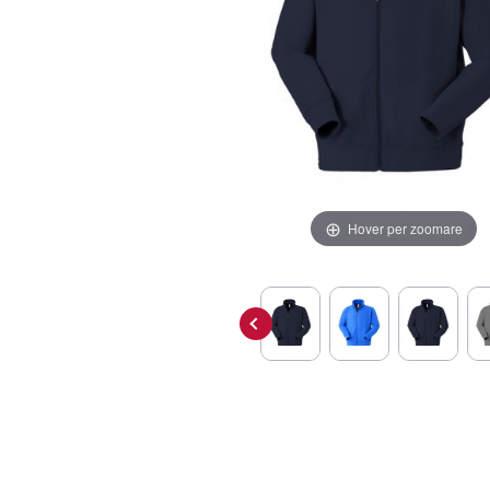
Hover per zoomare