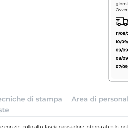
giorni
Ovvero
11/09
10/09
09/09
08/09
07/09
ecniche di stampa
Area di persona
ste
con zip, collo alto, fascia parasudore interna al collo, pol