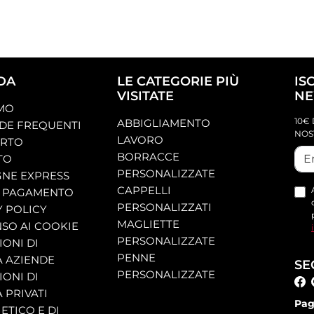
DA
LE CATEGORIE PIÙ
IS
VISITATE
NE
AMO
10€ 
ABBIGLIAMENTO
E FREQUENTI
NOS
LAVORO
ORTO
BORRACCE
TO
PERSONALIZZATE
NE EXPRESS
CAPPELLI
 PAGAMENTO
PERSONALIZZATI
Y POLICY
MAGLIETTE
SO AI COOKIE
PERSONALIZZATE
ONI DI
PENNE
A AZIENDE
SE
PERSONALIZZATE
ONI DI
 PRIVATI
Pag
ETICO E DI