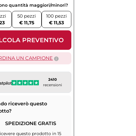
vono quantità maggiori/minori?
zzi
50 pezzi
100 pezzi
,23
€ 11,75
€ 11,53
LCOLA PREVENTIVO
RDINA UN CAMPIONE
2410
recensioni
do riceverò questo
otto?
SPEDIZIONE GRATIS
icevere questo prodotto in 15