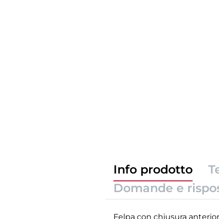
Info prodotto
T
Domande e rispo
Felpa con chiusura anteriore 