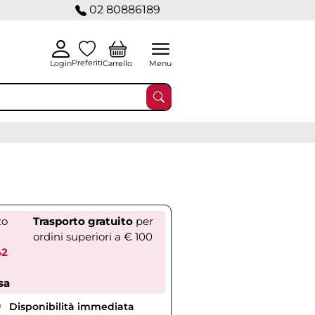
02 80886189
Preferiti
Carrello
Login
Menu
zo
Trasporto gratuito
per
ordini superiori a € 100
42
sa
Disponibilità immediata