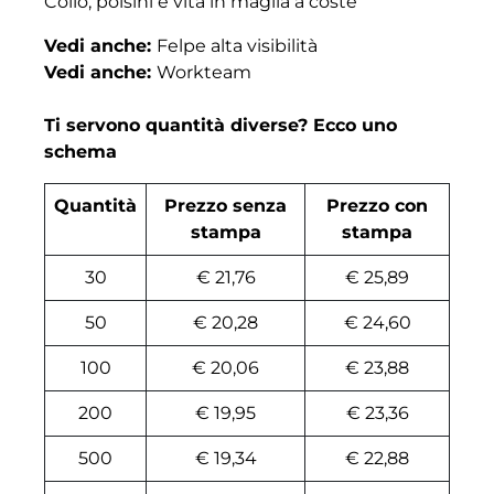
Collo, polsini e vita in maglia a coste
Vedi anche:
Felpe alta visibilità
Vedi anche:
Workteam
Ti servono quantità diverse? Ecco uno
schema
Quantità
Prezzo senza
Prezzo con
stampa
stampa
30
€ 21,76
€ 25,89
50
€ 20,28
€ 24,60
100
€ 20,06
€ 23,88
200
€ 19,95
€ 23,36
500
€ 19,34
€ 22,88