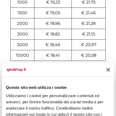
1000
€ 19,23
€ 21,75
1500
€ 19,05
€ 21,46
2000
€ 18,96
€ 21,28
3000
€ 18,82
€ 21,15
5000
€ 18,46
€ 20,97
10000
€ 18,41
€ 20,58
Tecniche di stampa
Area di personalizzazione
Questo sito web utilizza i cookie
Utilizziamo i cookie per personalizzare contenuti ed
Domande e risposte
annunci, per fornire funzionalità dei social media e per
analizzare il nostro traffico. Condividiamo inoltre
informazioni sul modo in cui utilizzi il nostro sito con i