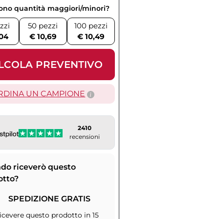
vono quantità maggiori/minori?
zzi
50 pezzi
100 pezzi
,04
€ 10,69
€ 10,49
LCOLA PREVENTIVO
RDINA UN CAMPIONE
2410
recensioni
do riceverò questo
otto?
SPEDIZIONE GRATIS
icevere questo prodotto in 15