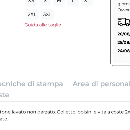
XS
S
M
L
XL
giorni
Ovvero
2XL
3XL
Guida alle taglie
26/08
25/08
24/08
ecniche di stampa
Area di persona
ste
tone lavato non garzato. Colletto, polsini e vita a coste 2
ato.