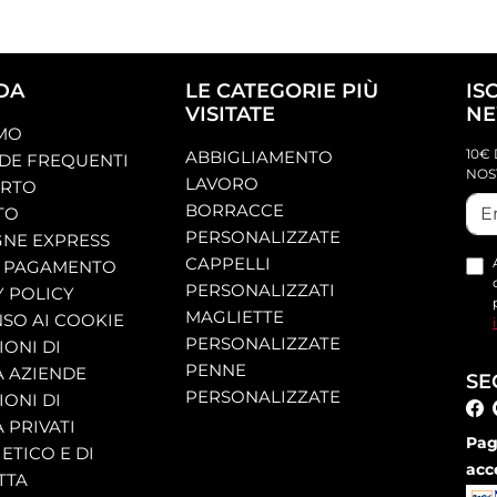
DA
LE CATEGORIE PIÙ
IS
VISITATE
NE
AMO
10€ 
ABBIGLIAMENTO
E FREQUENTI
NOS
LAVORO
ORTO
BORRACCE
TO
PERSONALIZZATE
NE EXPRESS
CAPPELLI
 PAGAMENTO
PERSONALIZZATI
Y POLICY
MAGLIETTE
SO AI COOKIE
PERSONALIZZATE
ONI DI
PENNE
A AZIENDE
SE
PERSONALIZZATE
ONI DI
 PRIVATI
Pag
ETICO E DI
acc
TTA