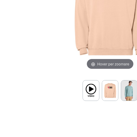
Hover per zoomare