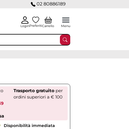
02 80886189
Preferiti
Carrello
Login
Menu
zo
Trasporto gratuito
per
ordini superiori a € 100
39
sa
Disponibilità immediata