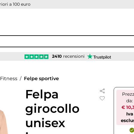
iori a 100 euro
2410
recensioni
Fitness
Felpe sportive
Felpa
Prez
da:
girocollo
€ 10,
Iva
unisex
esclu