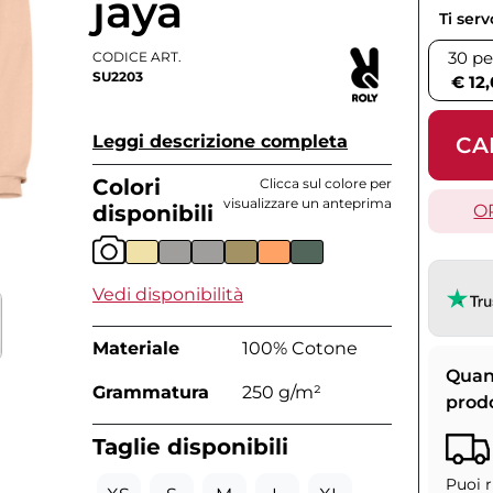
jaya
Ti ser
30 pe
CODICE ART.
SU2203
€ 12
Leggi descrizione completa
CA
Colori
Clicca sul colore per
visualizzare un anteprima
disponibili
O
Vedi disponibilità
Materiale
100% Cotone
Quan
Grammatura
250 g/m²
prod
Taglie disponibili
Puoi r