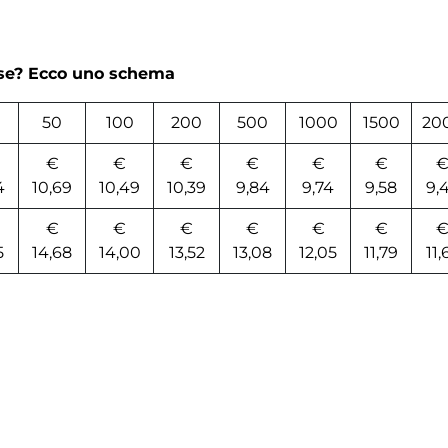
rse? Ecco uno schema
50
100
200
500
1000
1500
20
€
€
€
€
€
€
4
10,69
10,49
10,39
9,84
9,74
9,58
9,
€
€
€
€
€
€
5
14,68
14,00
13,52
13,08
12,05
11,79
11,