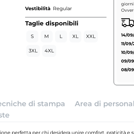
giorni
Vestibilità
Regular
Ovvero
Taglie disponibili
14/09
S
M
L
XL
XXL
11/09
3XL
4XL
10/09
09/09
08/09
ecniche di stampa
Area di persona
ste
ne perfetta per chi desidera unire comfort, praticità e st