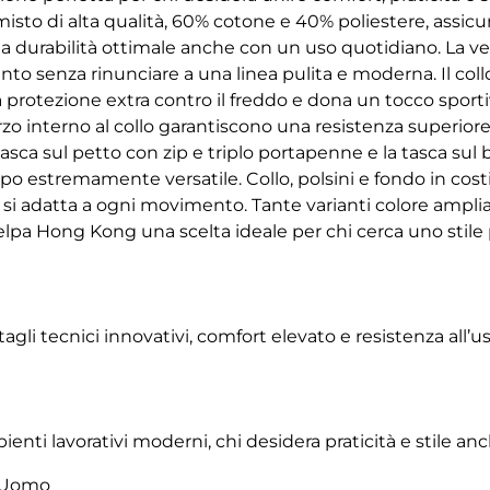
isto di alta qualità, 60% cotone e 40% poliestere, assicu
a durabilità ottimale anche con un uso quotidiano. La vest
o senza rinunciare a una linea pulita e moderna. Il collo
rotezione extra contro il freddo e dona un tocco sportiv
forzo interno al collo garantiscono una resistenza superior
 tasca sul petto con zip e triplo portapenne e la tasca sul
po estremamente versatile. Collo, polsini e fondo in costi
 si adatta a ogni movimento. Tante varianti colore amplian
a Hong Kong una scelta ideale per chi cerca uno stile 
ettagli tecnici innovativi, comfort elevato e resistenza all
ienti lavorativi moderni, chi desidera praticità e stile an
p Uomo