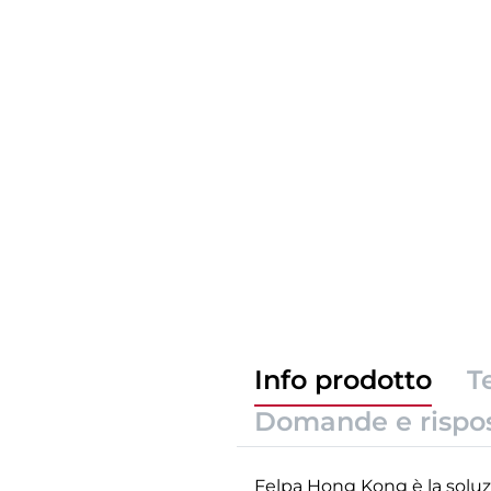
Info prodotto
T
Domande e rispo
Felpa Hong Kong è la soluzio