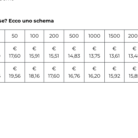
rse? Ecco uno schema
50
100
200
500
1000
1500
200
€
€
€
€
€
€
€
0
17,60
15,91
15,51
14,83
13,75
13,61
13,
€
€
€
€
€
€
€
6
19,56
18,16
17,60
16,76
16,20
15,92
15,8