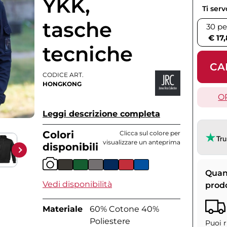
YKK,
Ti ser
tasche
30 pe
€ 17
tecniche
CA
CODICE ART.
HONGKONG
O
Leggi descrizione completa
Colori
Clicca sul colore per
visualizzare un anteprima
disponibili
Quan
Vedi disponibilità
prod
Materiale
60% Cotone 40%
Poliestere
Puoi r