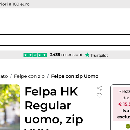
iori a 100 euro
2435
recensioni
zato
Felpe con zip
Felpe con zip Uomo
Felpa HK
Prez
da:
Regular
€ 15,
Iva
uomo, zip
esclu