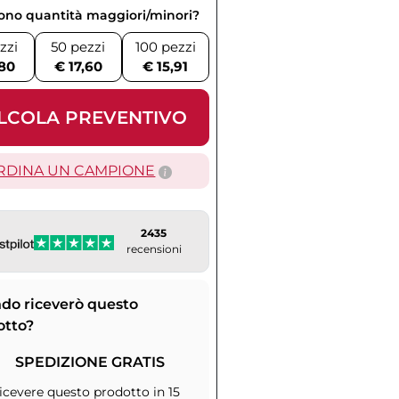
vono quantità maggiori/minori?
zzi
50 pezzi
100 pezzi
,80
€ 17,60
€ 15,91
LCOLA PREVENTIVO
RDINA UN CAMPIONE
2435
recensioni
do riceverò questo
otto?
SPEDIZIONE GRATIS
icevere questo prodotto in 15