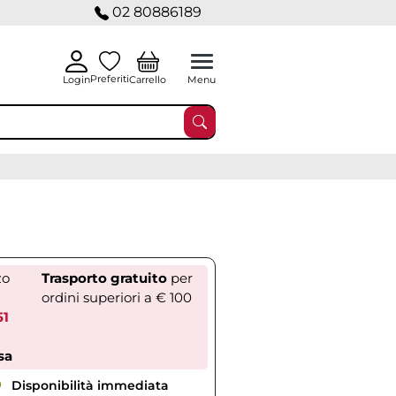
02 80886189
Preferiti
Carrello
Login
Menu
zo
Trasporto gratuito
per
ordini superiori a € 100
51
sa
Disponibilità immediata